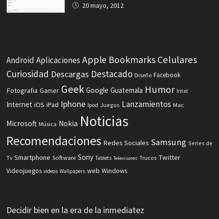
20 mayo, 2012
Celulares
Apple
Bookmarks
Android
Aplicaciones
Curiosidad
Destacado
Descargas
Facebook
Diseño
Geek
Humor
Fotografia
Google
Guatemala
Gamer
Intel
Iphone
Lanzamientos
Internet
iOS
iPad
Ipod
Juegos
Mac
Noticias
Microsoft
Nokia
Música
Recomendaciones
Samsung
Redes Sociales
Series de
Sony
Smartphone
Twitter
Software
Tv
Tablets
Trucos
Televisores
Videojuegos
web
Windows
videos
Wallpapers
Decidir bien en la era de la inmediatez