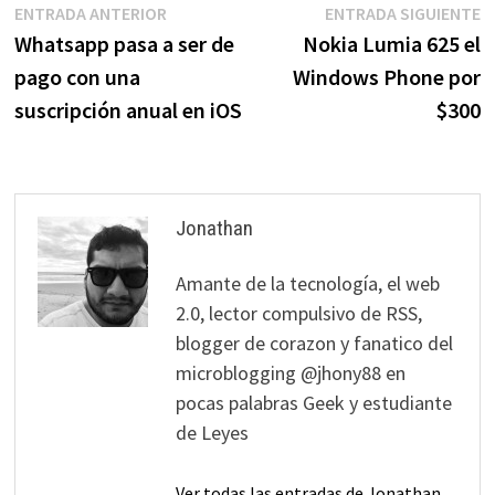
Navegación
Entrada
E
ENTRADA ANTERIOR
ENTRADA SIGUIENTE
anterior:
s
Whatsapp pasa a ser de
Nokia Lumia 625 el
de
pago con una
Windows Phone por
entradas
suscripción anual en iOS
$300
Jonathan
Amante de la tecnología, el web
2.0, lector compulsivo de RSS,
blogger de corazon y fanatico del
microblogging @jhony88 en
pocas palabras Geek y estudiante
de Leyes
Ver todas las entradas de Jonathan