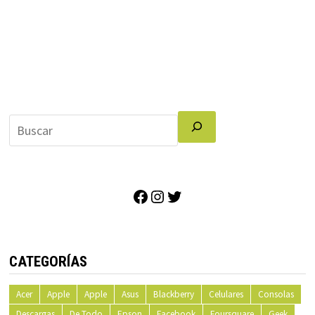
Facebook
Instagram
Twitter
CATEGORÍAS
Acer
Apple
Apple
Asus
Blackberry
Celulares
Consolas
Descargas
De Todo
Epson
Facebook
Foursquare
Geek