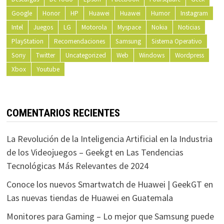
Google
Honor
HP
Huawei
Huawei
Humor
Instagram
Intel
Juegos
LG
Motorola
Myspace
Nokia
Noticias
PlayStation
Recomendaciones
Samsung
Sistema Operativo
Sony
Twitter
Uncategorized
Web
Windows
Wordpress
Xbox
Youtube
COMENTARIOS RECIENTES
La Revolución de la Inteligencia Artificial en la Industria
de los Videojuegos – Geekgt
en
Las Tendencias
Tecnológicas Más Relevantes de 2024
Conoce los nuevos Smartwatch de Huawei | GeekGT
en
Las nuevas tiendas de Huawei en Guatemala
Monitores para Gaming – Lo mejor que Samsung puede