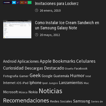
Invitaciones para Lockerz
26 enero, 2010
Como Instalar Ice Cream Sandwich en
un Samsung Galaxy Note
20 mayo, 2012
Celulares
Apple
Bookmarks
Android
Aplicaciones
Curiosidad
Destacado
Descargas
Facebook
Diseño
Geek
Humor
Fotografia
Google
Guatemala
Gamer
Intel
Iphone
Lanzamientos
Internet
iOS
iPad
Ipod
Juegos
Mac
Noticias
Microsoft
Nokia
Música
Recomendaciones
Samsung
Redes Sociales
Series de