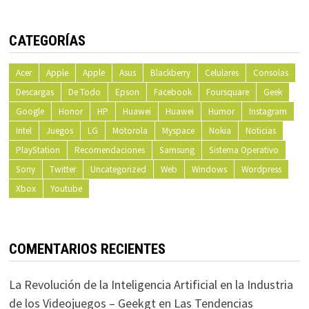
CATEGORÍAS
Acer
Apple
Apple
Asus
Blackberry
Celulares
Consolas
Descargas
De Todo
Epson
Facebook
Foursquare
Geek
Google
Honor
HP
Huawei
Huawei
Humor
Instagram
Intel
Juegos
LG
Motorola
Myspace
Nokia
Noticias
PlayStation
Recomendaciones
Samsung
Sistema Operativo
Sony
Twitter
Uncategorized
Web
Windows
Wordpress
Xbox
Youtube
COMENTARIOS RECIENTES
La Revolución de la Inteligencia Artificial en la Industria
de los Videojuegos – Geekgt
en
Las Tendencias