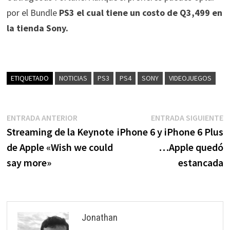
por el Bundle
PS3 el cual tiene un costo de Q3,499 en
la tienda Sony.
ETIQUETADO
NOTICIAS
PS3
PS4
SONY
VIDEOJUEGOS
Navegación
Entrada
E
ENTRADA ANTERIOR
ENTRADA SIGUIENTE
anterior:
s
Streaming de la Keynote
iPhone 6 y iPhone 6 Plus
de
de Apple «Wish we could
…Apple quedó
entradas
say more»
estancada
Jonathan