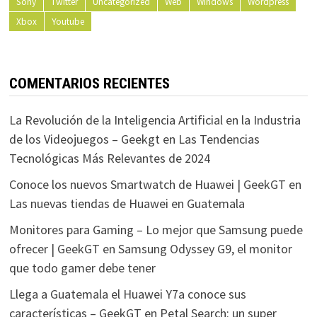
Sony
Twitter
Uncategorized
Web
Windows
Wordpress
Xbox
Youtube
COMENTARIOS RECIENTES
La Revolución de la Inteligencia Artificial en la Industria
de los Videojuegos – Geekgt
en
Las Tendencias
Tecnológicas Más Relevantes de 2024
Conoce los nuevos Smartwatch de Huawei | GeekGT
en
Las nuevas tiendas de Huawei en Guatemala
Monitores para Gaming – Lo mejor que Samsung puede
ofrecer | GeekGT
en
Samsung Odyssey G9, el monitor
que todo gamer debe tener
Llega a Guatemala el Huawei Y7a conoce sus
características – GeekGT
en
Petal Search: un super