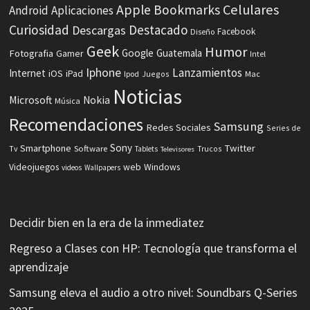
Celulares
Apple
Bookmarks
Android
Aplicaciones
Curiosidad
Destacado
Descargas
Facebook
Diseño
Geek
Humor
Fotografia
Google
Guatemala
Gamer
Intel
Iphone
Lanzamientos
Internet
iOS
iPad
Ipod
Juegos
Mac
Noticias
Microsoft
Nokia
Música
Recomendaciones
Samsung
Redes Sociales
Series de
Sony
Smartphone
Twitter
Software
Tv
Tablets
Trucos
Televisores
Videojuegos
web
Windows
videos
Wallpapers
Decidir bien en la era de la inmediatez
Regreso a Clases con HP: Tecnología que transforma el
aprendizaje
Samsung eleva el audio a otro nivel: Soundbars Q-Series