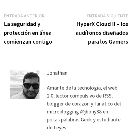
Navegación
Entrada
E
ENTRADA ANTERIOR
ENTRADA SIGUIENTE
anterior:
s
La seguridad y
HyperX Cloud II – los
de
protección en línea
audífonos diseñados
entradas
comienzan contigo
para los Gamers
Jonathan
Amante de la tecnología, el web
2.0, lector compulsivo de RSS,
blogger de corazon y fanatico del
microblogging @jhony88 en
pocas palabras Geek y estudiante
de Leyes