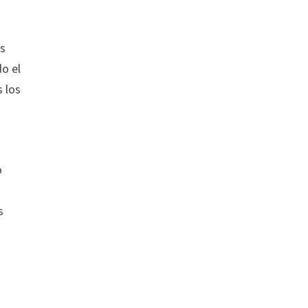
es
do el
s los
o
s