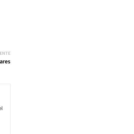
Entrada
IENTE
siguiente:
ares
el