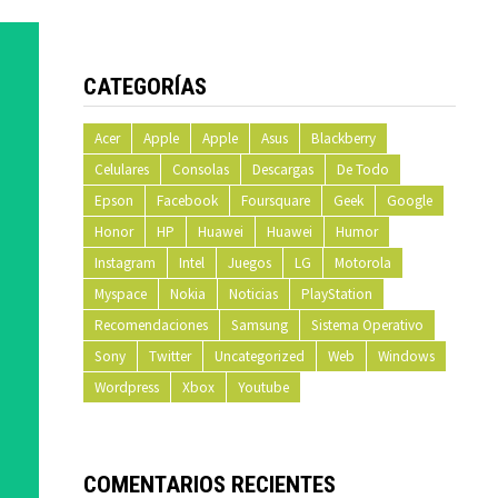
CATEGORÍAS
Acer
Apple
Apple
Asus
Blackberry
Celulares
Consolas
Descargas
De Todo
Epson
Facebook
Foursquare
Geek
Google
Honor
HP
Huawei
Huawei
Humor
Instagram
Intel
Juegos
LG
Motorola
Myspace
Nokia
Noticias
PlayStation
Recomendaciones
Samsung
Sistema Operativo
Sony
Twitter
Uncategorized
Web
Windows
Wordpress
Xbox
Youtube
COMENTARIOS RECIENTES