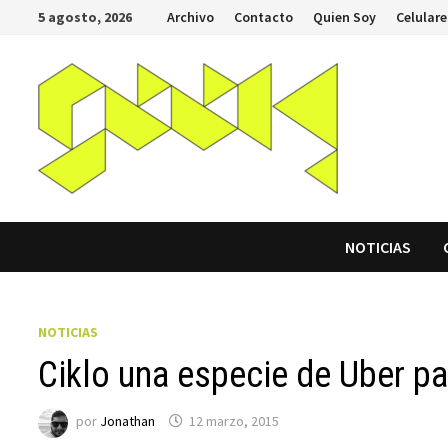
Saltar
5 agosto, 2026
Archivo
Contacto
Quien Soy
Celulare
al
contenido
NOTICIAS
NOTICIAS
Ciklo una especie de Uber p
por
Jonathan
12 marzo, 2015