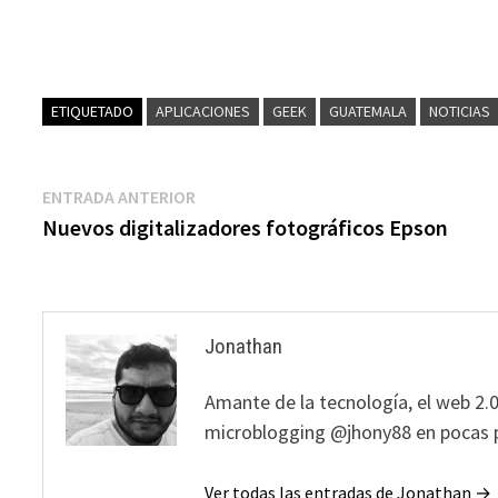
ETIQUETADO
APLICACIONES
GEEK
GUATEMALA
NOTICIAS
Navegación
Entrada
ENTRADA ANTERIOR
anterior:
Nuevos digitalizadores fotográficos Epson
de
entradas
Jonathan
Amante de la tecnología, el web 2.0
microblogging @jhony88 en pocas p
Ver todas las entradas de Jonathan →