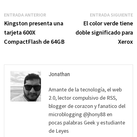
Navegación
Entrada
E
ENTRADA ANTERIOR
ENTRADA SIGUIENTE
anterior:
s
Kingston presenta una
El color verde tiene
de
tarjeta 600X
doble significado para
entradas
CompactFlash de 64GB
Xerox
Jonathan
Amante de la tecnología, el web
2.0, lector compulsivo de RSS,
blogger de corazon y fanatico del
microblogging @jhony88 en
pocas palabras Geek y estudiante
de Leyes