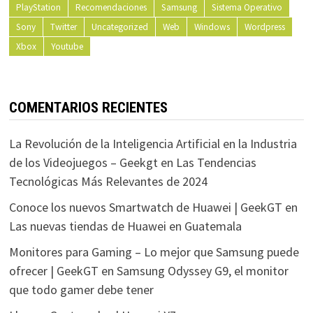
PlayStation
Recomendaciones
Samsung
Sistema Operativo
Sony
Twitter
Uncategorized
Web
Windows
Wordpress
Xbox
Youtube
COMENTARIOS RECIENTES
La Revolución de la Inteligencia Artificial en la Industria
de los Videojuegos – Geekgt
en
Las Tendencias
Tecnológicas Más Relevantes de 2024
Conoce los nuevos Smartwatch de Huawei | GeekGT
en
Las nuevas tiendas de Huawei en Guatemala
Monitores para Gaming – Lo mejor que Samsung puede
ofrecer | GeekGT
en
Samsung Odyssey G9, el monitor
que todo gamer debe tener