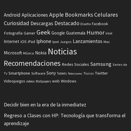
Celulares
Apple
Bookmarks
Android
Aplicaciones
Curiosidad
Destacado
Descargas
Facebook
Diseño
Geek
Humor
Fotografia
Google
Guatemala
Gamer
Intel
Iphone
Lanzamientos
Internet
iOS
iPad
Ipod
Juegos
Mac
Noticias
Microsoft
Nokia
Música
Recomendaciones
Samsung
Redes Sociales
Series de
Sony
Smartphone
Twitter
Software
Tv
Tablets
Trucos
Televisores
Videojuegos
web
Windows
videos
Wallpapers
Decidir bien en la era de la inmediatez
Regreso a Clases con HP: Tecnología que transforma el
aprendizaje