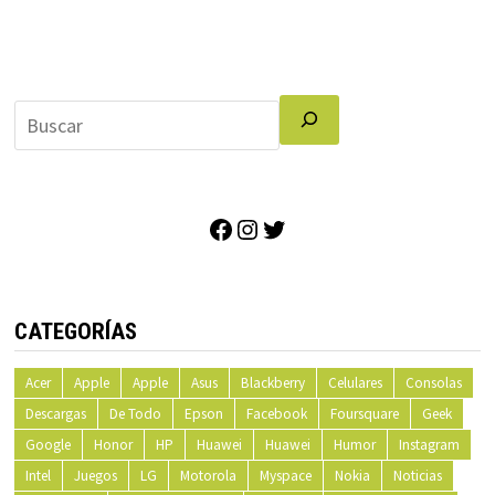
Facebook
Instagram
Twitter
CATEGORÍAS
Acer
Apple
Apple
Asus
Blackberry
Celulares
Consolas
Descargas
De Todo
Epson
Facebook
Foursquare
Geek
Google
Honor
HP
Huawei
Huawei
Humor
Instagram
Intel
Juegos
LG
Motorola
Myspace
Nokia
Noticias