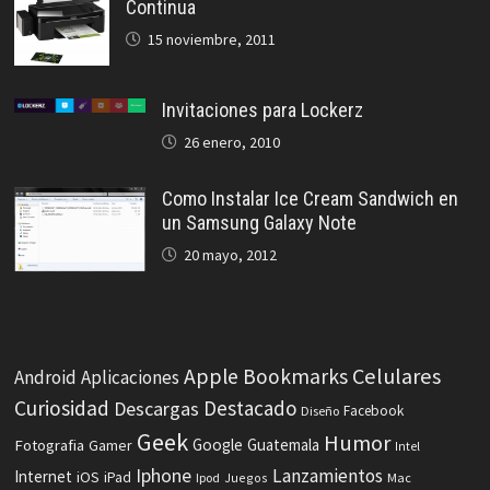
Continua
15 noviembre, 2011
Invitaciones para Lockerz
26 enero, 2010
Como Instalar Ice Cream Sandwich en
un Samsung Galaxy Note
20 mayo, 2012
Celulares
Apple
Bookmarks
Android
Aplicaciones
Curiosidad
Destacado
Descargas
Facebook
Diseño
Geek
Humor
Fotografia
Google
Guatemala
Gamer
Intel
Iphone
Lanzamientos
Internet
iOS
iPad
Ipod
Juegos
Mac