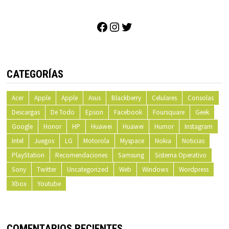
Facebook
Instagram
Twitter
CATEGORÍAS
Acer
Apple
Apple
Asus
Blackberry
Celulares
Consolas
Descargas
De Todo
Epson
Facebook
Foursquare
Geek
Google
Honor
HP
Huawei
Huawei
Humor
Instagram
Intel
Juegos
LG
Motorola
Myspace
Nokia
Noticias
PlayStation
Recomendaciones
Samsung
Sistema Operativo
Sony
Twitter
Uncategorized
Web
Windows
Wordpress
Xbox
Youtube
COMENTARIOS RECIENTES