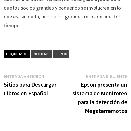
que los socios grandes y pequeños se involucren en lo
que es, sin duda, uno de los grandes retos de nuestro
tiempo.
ETIQUETADO
NOTICIAS
XEROX
Navegación
Entrada
E
ENTRADA ANTERIOR
ENTRADA SIGUIENTE
anterior:
s
Sitios para Descargar
Epson presenta un
de
Libros en Español
sistema de Monitoreo
entradas
para la detección de
Megaterremotos