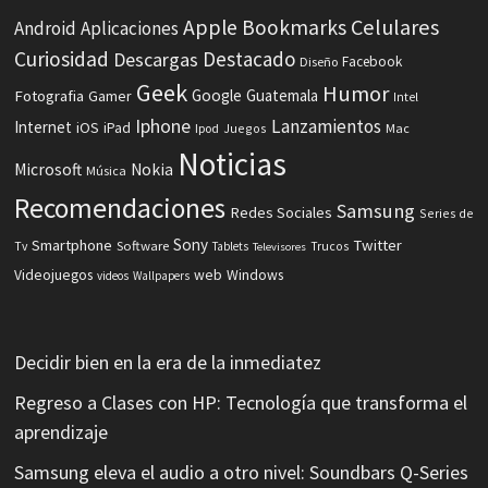
Celulares
Apple
Bookmarks
Android
Aplicaciones
Curiosidad
Destacado
Descargas
Facebook
Diseño
Geek
Humor
Fotografia
Google
Guatemala
Gamer
Intel
Iphone
Lanzamientos
Internet
iOS
iPad
Ipod
Juegos
Mac
Noticias
Microsoft
Nokia
Música
Recomendaciones
Samsung
Redes Sociales
Series de
Sony
Smartphone
Twitter
Software
Tv
Tablets
Trucos
Televisores
Videojuegos
web
Windows
videos
Wallpapers
Decidir bien en la era de la inmediatez
Regreso a Clases con HP: Tecnología que transforma el
aprendizaje
Samsung eleva el audio a otro nivel: Soundbars Q-Series