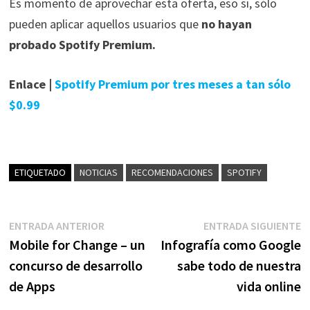
Es momento de aprovechar esta oferta, eso si, sólo
pueden aplicar aquellos usuarios que
no hayan
probado Spotify Premium.
Enlace |
Spotify Premium por tres meses a tan sólo
$0.99
ETIQUETADO
NOTICIAS
RECOMENDACIONES
SPOTIFY
Navegación
Entrada
E
ENTRADA ANTERIOR
ENTRADA SIGUIENTE
anterior:
s
Mobile for Change – un
Infografía como Google
de
concurso de desarrollo
sabe todo de nuestra
entradas
de Apps
vida online