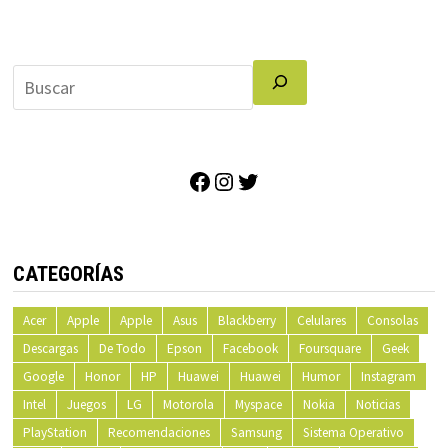
Facebook
Instagram
Twitter
CATEGORÍAS
Acer
Apple
Apple
Asus
Blackberry
Celulares
Consolas
Descargas
De Todo
Epson
Facebook
Foursquare
Geek
Google
Honor
HP
Huawei
Huawei
Humor
Instagram
Intel
Juegos
LG
Motorola
Myspace
Nokia
Noticias
PlayStation
Recomendaciones
Samsung
Sistema Operativo