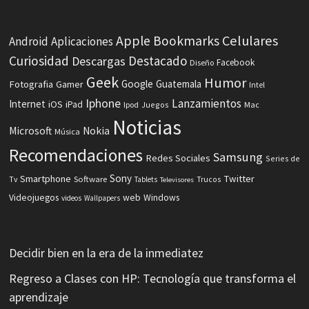
Celulares
Apple
Bookmarks
Android
Aplicaciones
Curiosidad
Destacado
Descargas
Facebook
Diseño
Geek
Humor
Fotografia
Google
Guatemala
Gamer
Intel
Iphone
Lanzamientos
Internet
iOS
iPad
Ipod
Juegos
Mac
Noticias
Microsoft
Nokia
Música
Recomendaciones
Samsung
Redes Sociales
Series de
Sony
Smartphone
Twitter
Software
Tv
Tablets
Trucos
Televisores
Videojuegos
web
Windows
videos
Wallpapers
Decidir bien en la era de la inmediatez
Regreso a Clases con HP: Tecnología que transforma el
aprendizaje