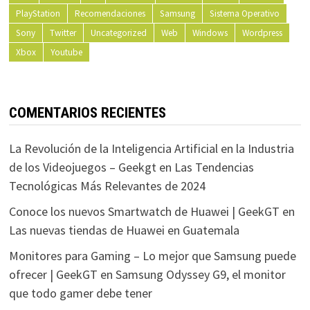
PlayStation
Recomendaciones
Samsung
Sistema Operativo
Sony
Twitter
Uncategorized
Web
Windows
Wordpress
Xbox
Youtube
COMENTARIOS RECIENTES
La Revolución de la Inteligencia Artificial en la Industria
de los Videojuegos – Geekgt
en
Las Tendencias
Tecnológicas Más Relevantes de 2024
Conoce los nuevos Smartwatch de Huawei | GeekGT
en
Las nuevas tiendas de Huawei en Guatemala
Monitores para Gaming – Lo mejor que Samsung puede
ofrecer | GeekGT
en
Samsung Odyssey G9, el monitor
que todo gamer debe tener