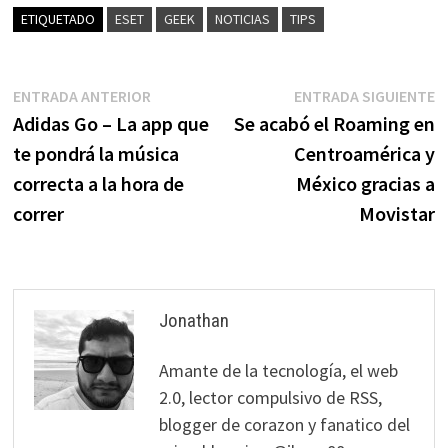
ETIQUETADO
ESET
GEEK
NOTICIAS
TIPS
Navegación
Entrada
E
ENTRADA ANTERIOR
ENTRADA SIGUIENTE
anterior:
s
Adidas Go – La app que
Se acabó el Roaming en
de
te pondrá la música
Centroamérica y
entradas
correcta a la hora de
México gracias a
correr
Movistar
Jonathan
Amante de la tecnología, el web
2.0, lector compulsivo de RSS,
blogger de corazon y fanatico del