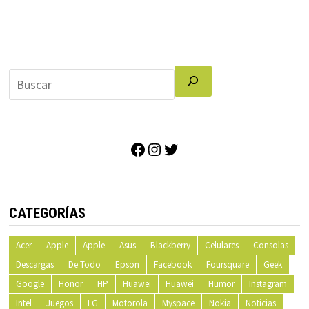
Facebook
Instagram
Twitter
CATEGORÍAS
Acer
Apple
Apple
Asus
Blackberry
Celulares
Consolas
Descargas
De Todo
Epson
Facebook
Foursquare
Geek
Google
Honor
HP
Huawei
Huawei
Humor
Instagram
Intel
Juegos
LG
Motorola
Myspace
Nokia
Noticias