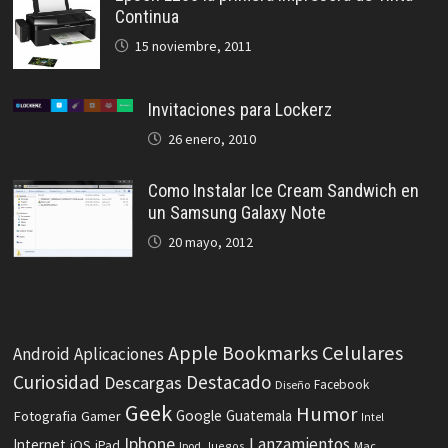
Continua
15 noviembre, 2011
Invitaciones para Lockerz
26 enero, 2010
Como Instalar Ice Cream Sandwich en
un Samsung Galaxy Note
20 mayo, 2012
Celulares
Apple
Bookmarks
Android
Aplicaciones
Curiosidad
Destacado
Descargas
Facebook
Diseño
Geek
Humor
Fotografia
Google
Guatemala
Gamer
Intel
Iphone
Lanzamientos
Internet
iOS
iPad
Ipod
Juegos
Mac