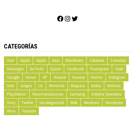
Facebook
Instagram
Twitter
CATEGORÍAS
Acer
Apple
Apple
Asus
Blackberry
Celulares
Consolas
Descargas
De Todo
Epson
Facebook
Foursquare
Geek
Google
Honor
HP
Huawei
Huawei
Humor
Instagram
Intel
Juegos
LG
Motorola
Myspace
Nokia
Noticias
PlayStation
Recomendaciones
Samsung
Sistema Operativo
Sony
Twitter
Uncategorized
Web
Windows
Wordpress
Xbox
Youtube