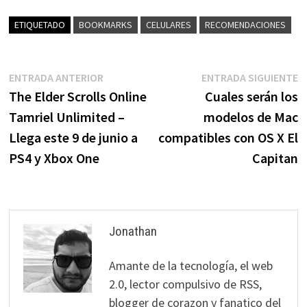
ETIQUETADO
BOOKMARKS
CELULARES
RECOMENDACIONES
Navegación
Entrada
E
ENTRADA ANTERIOR
ENTRADA SIGUIENTE
anterior:
s
The Elder Scrolls Online
Cuales serán los
de
Tamriel Unlimited –
modelos de Mac
entradas
Llega este 9 de junio a
compatibles con OS X El
PS4 y Xbox One
Capitan
Jonathan
Amante de la tecnología, el web
2.0, lector compulsivo de RSS,
blogger de corazon y fanatico del