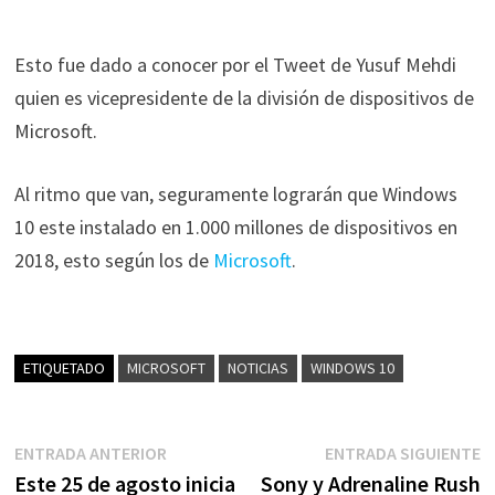
Esto fue dado a conocer por el Tweet de Yusuf Mehdi
quien es vicepresidente de la división de dispositivos de
Microsoft.
Al ritmo que van, seguramente lograrán que Windows
10 este
instalado
en 1.000 millones de dispositivos en
2018, esto según los de
Microsoft
.
ETIQUETADO
MICROSOFT
NOTICIAS
WINDOWS 10
Navegación
Entrada
E
ENTRADA ANTERIOR
ENTRADA SIGUIENTE
anterior:
s
Este 25 de agosto inicia
Sony y Adrenaline Rush