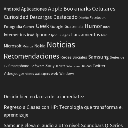
Celulares
Apple
Bookmarks
Android
Aplicaciones
Curiosidad
Destacado
Descargas
Facebook
Diseño
Geek
Humor
Fotografia
Google
Guatemala
Gamer
Intel
Iphone
Lanzamientos
Internet
iOS
iPad
Ipod
Juegos
Mac
Noticias
Microsoft
Nokia
Música
Recomendaciones
Samsung
Redes Sociales
Series de
Sony
Smartphone
Twitter
Software
Tv
Tablets
Trucos
Televisores
Videojuegos
web
Windows
videos
Wallpapers
Decidir bien en la era de la inmediatez
Regreso a Clases con HP: Tecnología que transforma el
aprendizaje
Samsung eleva el audio a otro nivel: Soundbars Q-Series