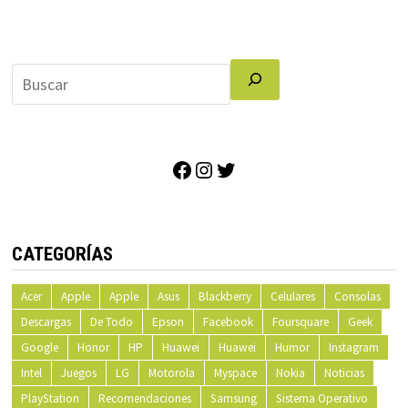
Facebook
Instagram
Twitter
CATEGORÍAS
Acer
Apple
Apple
Asus
Blackberry
Celulares
Consolas
Descargas
De Todo
Epson
Facebook
Foursquare
Geek
Google
Honor
HP
Huawei
Huawei
Humor
Instagram
Intel
Juegos
LG
Motorola
Myspace
Nokia
Noticias
PlayStation
Recomendaciones
Samsung
Sistema Operativo