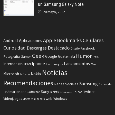
un Samsung Galaxy Note
20 mayo, 2012
Celulares
Apple
Bookmarks
Android
Aplicaciones
Curiosidad
Destacado
Descargas
Facebook
Diseño
Geek
Humor
Fotografia
Google
Guatemala
Gamer
Intel
Iphone
Lanzamientos
Internet
iOS
iPad
Ipod
Juegos
Mac
Noticias
Microsoft
Nokia
Música
Recomendaciones
Samsung
Redes Sociales
Series de
Sony
Smartphone
Twitter
Software
Tv
Tablets
Trucos
Televisores
Videojuegos
web
Windows
videos
Wallpapers