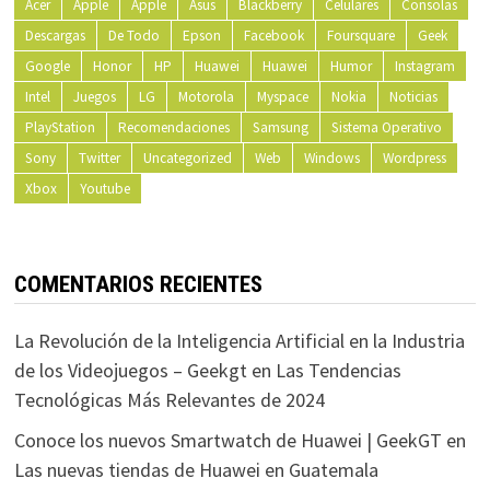
Acer
Apple
Apple
Asus
Blackberry
Celulares
Consolas
Descargas
De Todo
Epson
Facebook
Foursquare
Geek
Google
Honor
HP
Huawei
Huawei
Humor
Instagram
Intel
Juegos
LG
Motorola
Myspace
Nokia
Noticias
PlayStation
Recomendaciones
Samsung
Sistema Operativo
Sony
Twitter
Uncategorized
Web
Windows
Wordpress
Xbox
Youtube
COMENTARIOS RECIENTES
La Revolución de la Inteligencia Artificial en la Industria
de los Videojuegos – Geekgt
en
Las Tendencias
Tecnológicas Más Relevantes de 2024
Conoce los nuevos Smartwatch de Huawei | GeekGT
en
Las nuevas tiendas de Huawei en Guatemala