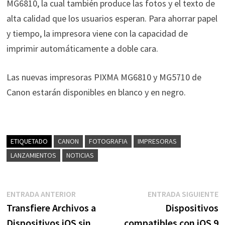
MG6810, la cual también produce las fotos y el texto de
alta calidad que los usuarios esperan. Para ahorrar papel
y tiempo, la impresora viene con la capacidad de
imprimir automáticamente a doble cara.
Las nuevas impresoras PIXMA MG6810 y MG5710 de
Canon estarán disponibles en blanco y en negro.
ETIQUETADO
CANON
FOTOGRAFIA
IMPRESORAS
LANZAMIENTOS
NOTICIAS
Navegación
Entrada
E
ENTRADA ANTERIOR
ENTRADA SIGUIENTE
anterior:
s
Transfiere Archivos a
Dispositivos
de
Dispositivos iOS sin
compatibles con iOS 9