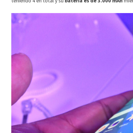
teniendo 4 en total y su
batería es de 3.000 mAh
mien