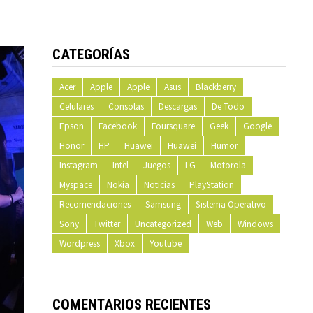
CATEGORÍAS
Acer
Apple
Apple
Asus
Blackberry
Celulares
Consolas
Descargas
De Todo
Epson
Facebook
Foursquare
Geek
Google
Honor
HP
Huawei
Huawei
Humor
Instagram
Intel
Juegos
LG
Motorola
Myspace
Nokia
Noticias
PlayStation
Recomendaciones
Samsung
Sistema Operativo
Sony
Twitter
Uncategorized
Web
Windows
Wordpress
Xbox
Youtube
COMENTARIOS RECIENTES