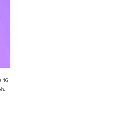
e 4G
Ah.
r