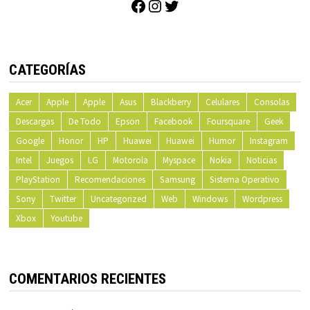
Facebook
Instagram
Twitter
CATEGORÍAS
Acer
Apple
Apple
Asus
Blackberry
Celulares
Consolas
Descargas
De Todo
Epson
Facebook
Foursquare
Geek
Google
Honor
HP
Huawei
Huawei
Humor
Instagram
Intel
Juegos
LG
Motorola
Myspace
Nokia
Noticias
PlayStation
Recomendaciones
Samsung
Sistema Operativo
Sony
Twitter
Uncategorized
Web
Windows
Wordpress
Xbox
Youtube
COMENTARIOS RECIENTES