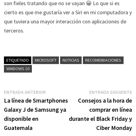
son fieles tratando que no se vayan 😀 Lo que si es
cierto es que me gustaría ver a Siri en mi computadora y
que tuviera una mayor interacción con aplicaciones de
terceros.
ETIQUETADO
MICROSOFT
NOTICIAS
RECOMENDACIONES
WINDOWS 10
Navegación
Entrada
E
ENTRADA ANTERIOR
ENTRADA SIGUIENTE
anterior:
s
La línea de Smartphones
Consejos a la hora de
de
Galaxy J de Samsung ya
comprar en línea
entradas
disponible en
durante el Black Friday y
Guatemala
Ciber Monday