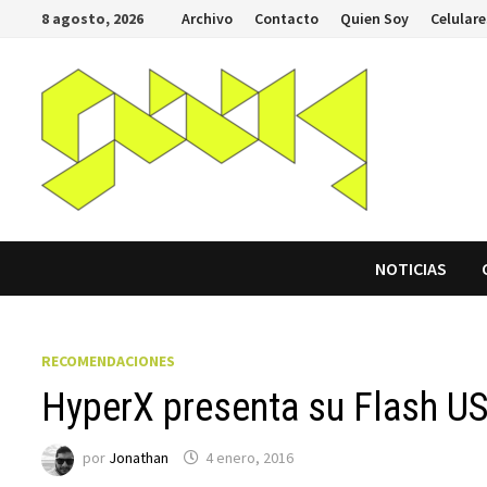
Saltar
8 agosto, 2026
Archivo
Contacto
Quien Soy
Celulare
al
contenido
NOTICIAS
RECOMENDACIONES
HyperX presenta su Flash USB
por
Jonathan
4 enero, 2016