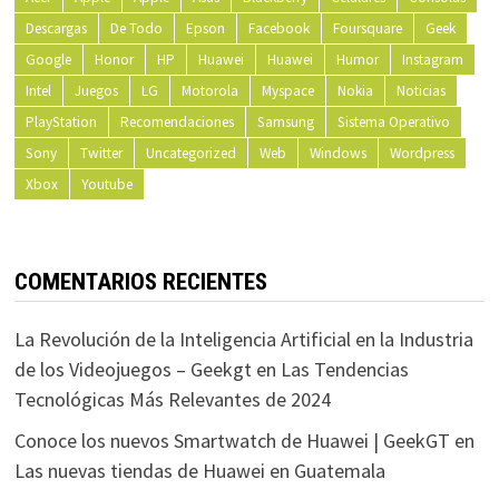
Descargas
De Todo
Epson
Facebook
Foursquare
Geek
Google
Honor
HP
Huawei
Huawei
Humor
Instagram
Intel
Juegos
LG
Motorola
Myspace
Nokia
Noticias
PlayStation
Recomendaciones
Samsung
Sistema Operativo
Sony
Twitter
Uncategorized
Web
Windows
Wordpress
Xbox
Youtube
COMENTARIOS RECIENTES
La Revolución de la Inteligencia Artificial en la Industria
de los Videojuegos – Geekgt
en
Las Tendencias
Tecnológicas Más Relevantes de 2024
Conoce los nuevos Smartwatch de Huawei | GeekGT
en
Las nuevas tiendas de Huawei en Guatemala