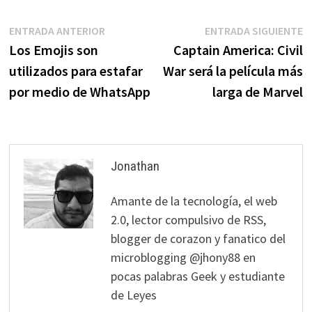
Navegación
Entrada
E
ENTRADA ANTERIOR
ENTRADA SIGUIENTE
anterior:
s
Los Emojis son
Captain America: Civil
de
utilizados para estafar
War será la película más
entradas
por medio de WhatsApp
larga de Marvel
Jonathan
Amante de la tecnología, el web
2.0, lector compulsivo de RSS,
blogger de corazon y fanatico del
microblogging @jhony88 en
pocas palabras Geek y estudiante
de Leyes