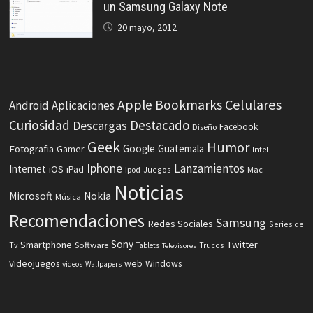
un Samsung Galaxy Note
20 mayo, 2012
Celulares
Apple
Bookmarks
Android
Aplicaciones
Curiosidad
Destacado
Descargas
Facebook
Diseño
Geek
Humor
Fotografia
Google
Guatemala
Gamer
Intel
Iphone
Lanzamientos
Internet
iOS
iPad
Ipod
Juegos
Mac
Noticias
Microsoft
Nokia
Música
Recomendaciones
Samsung
Redes Sociales
Series de
Sony
Smartphone
Twitter
Software
Tv
Tablets
Trucos
Televisores
Videojuegos
web
Windows
videos
Wallpapers