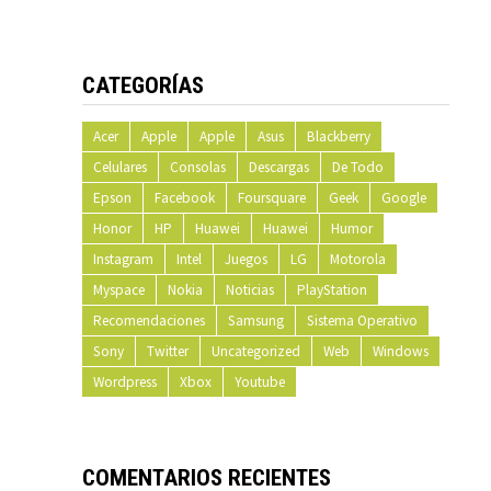
CATEGORÍAS
Acer
Apple
Apple
Asus
Blackberry
Celulares
Consolas
Descargas
De Todo
Epson
Facebook
Foursquare
Geek
Google
Honor
HP
Huawei
Huawei
Humor
Instagram
Intel
Juegos
LG
Motorola
Myspace
Nokia
Noticias
PlayStation
Recomendaciones
Samsung
Sistema Operativo
Sony
Twitter
Uncategorized
Web
Windows
Wordpress
Xbox
Youtube
COMENTARIOS RECIENTES