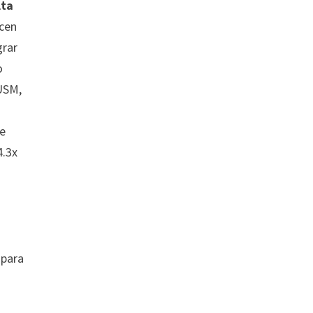
lta
icen
grar
o
 USM,
de
4.3x
 para