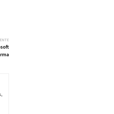
Entrada
IENTE
siguiente:
soft
forma
s,