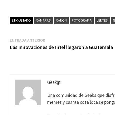
ETIQUETADO
CÁMARAS
CANON
FOTOGRAFIA
LENTES
N
Navegación
Entrada
ENTRADA ANTERIOR
anterior:
Las innovaciones de Intel llegaron a Guatemala
de
entradas
Geekgt
Una comunidad de Geeks que disfrut
memes y cuanta cosa loca se ponga 