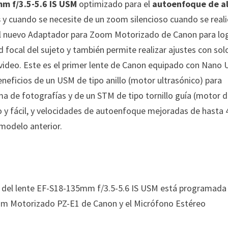
m f/3.5-5.6 IS USM
optimizado para el
autoenfoque de a
s
y cuando se necesite de un zoom silencioso cuando se real
 el nuevo Adaptador para Zoom Motorizado de Canon para lo
focal del sujeto y también permite realizar ajustes con sol
video. E
ste es el primer lente de Canon equipado con Nano
eficios de un USM de tipo anillo (motor ultrasónico) para
ma de fotografías y de un STM de tipo tornillo guía (motor 
o y fácil, y velocidades de autoenfoque mejoradas de hasta 
 modelo anterior.
 del lente EF-S18-135mm f/3.5-5.6 IS USM está programada
Zoom Motorizado PZ-E1 de Canon y el Micrófono Estéreo