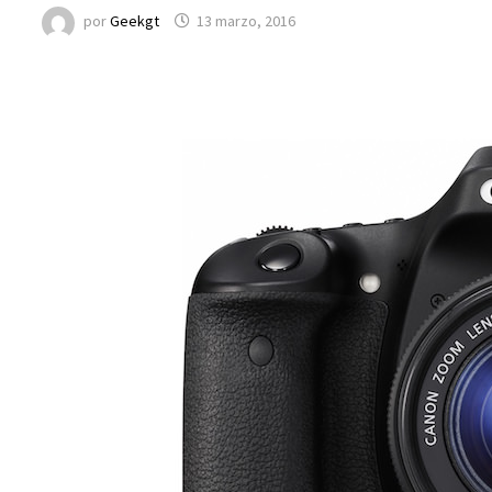
por
Geekgt
13 marzo, 2016