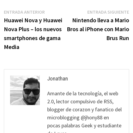
Navegación
Entrada
E
ENTRADA ANTERIOR
ENTRADA SIGUIENTE
anterior:
s
Huawei Nova y Huawei
Nintendo lleva a Mario
de
Nova Plus – los nuevos
Bros al iPhone con Mario
entradas
smartphones de gama
Brus Run
Media
Jonathan
Amante de la tecnología, el web
2.0, lector compulsivo de RSS,
blogger de corazon y fanatico del
microblogging @jhony88 en
pocas palabras Geek y estudiante