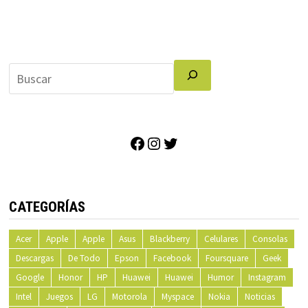
Facebook
Instagram
Twitter
CATEGORÍAS
Acer
Apple
Apple
Asus
Blackberry
Celulares
Consolas
Descargas
De Todo
Epson
Facebook
Foursquare
Geek
Google
Honor
HP
Huawei
Huawei
Humor
Instagram
Intel
Juegos
LG
Motorola
Myspace
Nokia
Noticias