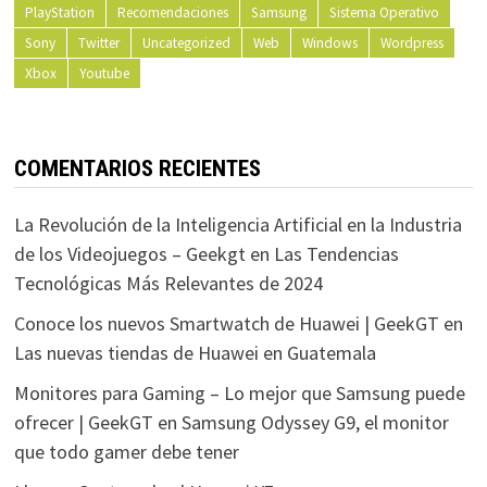
PlayStation
Recomendaciones
Samsung
Sistema Operativo
Sony
Twitter
Uncategorized
Web
Windows
Wordpress
Xbox
Youtube
COMENTARIOS RECIENTES
La Revolución de la Inteligencia Artificial en la Industria
de los Videojuegos – Geekgt
en
Las Tendencias
Tecnológicas Más Relevantes de 2024
Conoce los nuevos Smartwatch de Huawei | GeekGT
en
Las nuevas tiendas de Huawei en Guatemala
Monitores para Gaming – Lo mejor que Samsung puede
ofrecer | GeekGT
en
Samsung Odyssey G9, el monitor
que todo gamer debe tener