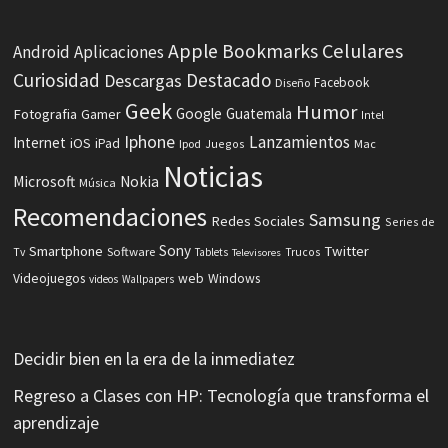
Celulares
Apple
Bookmarks
Android
Aplicaciones
Curiosidad
Destacado
Descargas
Facebook
Diseño
Geek
Humor
Fotografia
Google
Guatemala
Gamer
Intel
Iphone
Lanzamientos
Internet
iOS
iPad
Ipod
Juegos
Mac
Noticias
Microsoft
Nokia
Música
Recomendaciones
Samsung
Redes Sociales
Series de
Sony
Smartphone
Twitter
Software
Tv
Tablets
Trucos
Televisores
Videojuegos
web
Windows
videos
Wallpapers
Decidir bien en la era de la inmediatez
Regreso a Clases con HP: Tecnología que transforma el
aprendizaje