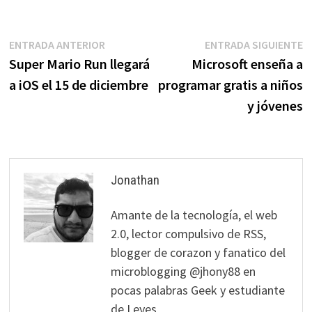
Navegación
Entrada
E
ENTRADA ANTERIOR
ENTRADA SIGUIENTE
anterior:
s
Super Mario Run llegará
Microsoft enseña a
de
a iOS el 15 de diciembre
programar gratis a niños
entradas
y jóvenes
Jonathan
Amante de la tecnología, el web
2.0, lector compulsivo de RSS,
blogger de corazon y fanatico del
microblogging @jhony88 en
pocas palabras Geek y estudiante
de Leyes