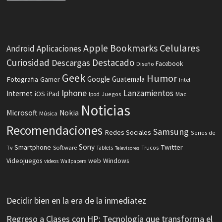
Celulares
Apple
Bookmarks
Android
Aplicaciones
Curiosidad
Destacado
Descargas
Facebook
Diseño
Geek
Humor
Fotografia
Google
Guatemala
Gamer
Intel
Iphone
Lanzamientos
Internet
iOS
iPad
Ipod
Juegos
Mac
Noticias
Microsoft
Nokia
Música
Recomendaciones
Samsung
Redes Sociales
Series de
Sony
Smartphone
Twitter
Software
Tv
Tablets
Trucos
Televisores
Videojuegos
web
Windows
videos
Wallpapers
Decidir bien en la era de la inmediatez
Regreso a Clases con HP: Tecnología que transforma el