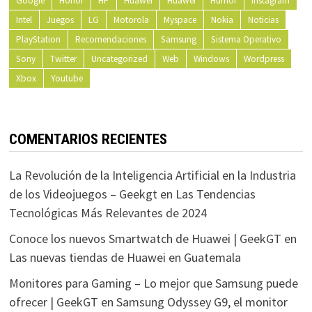
Google
Honor
HP
Huawei
Huawei
Humor
Instagram
Intel
Juegos
LG
Motorola
Myspace
Nokia
Noticias
PlayStation
Recomendaciones
Samsung
Sistema Operativo
Sony
Twitter
Uncategorized
Web
Windows
Wordpress
Xbox
Youtube
COMENTARIOS RECIENTES
La Revolución de la Inteligencia Artificial en la Industria
de los Videojuegos – Geekgt
en
Las Tendencias
Tecnológicas Más Relevantes de 2024
Conoce los nuevos Smartwatch de Huawei | GeekGT
en
Las nuevas tiendas de Huawei en Guatemala
Monitores para Gaming – Lo mejor que Samsung puede
ofrecer | GeekGT
en
Samsung Odyssey G9, el monitor