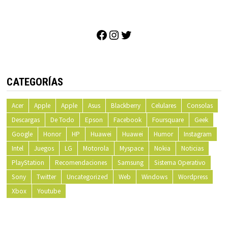
Facebook
Instagram
Twitter
CATEGORÍAS
Acer
Apple
Apple
Asus
Blackberry
Celulares
Consolas
Descargas
De Todo
Epson
Facebook
Foursquare
Geek
Google
Honor
HP
Huawei
Huawei
Humor
Instagram
Intel
Juegos
LG
Motorola
Myspace
Nokia
Noticias
PlayStation
Recomendaciones
Samsung
Sistema Operativo
Sony
Twitter
Uncategorized
Web
Windows
Wordpress
Xbox
Youtube