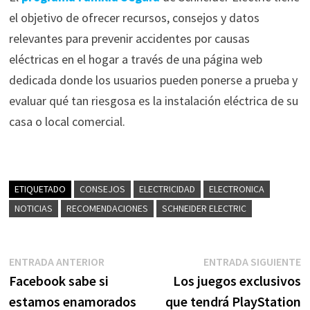
el objetivo de ofrecer recursos, consejos y datos
relevantes para prevenir accidentes por causas
eléctricas en el hogar a través de una página web
dedicada donde los usuarios
pueden ponerse a prueba y
evaluar qué tan riesgosa es la instalación eléctrica de su
casa o local comercial.
ETIQUETADO
CONSEJOS
ELECTRICIDAD
ELECTRONICA
NOTICIAS
RECOMENDACIONES
SCHNEIDER ELECTRIC
Navegación
Entrada
E
ENTRADA ANTERIOR
ENTRADA SIGUIENTE
anterior:
s
Facebook sabe si
Los juegos exclusivos
de
estamos enamorados
que tendrá PlayStation