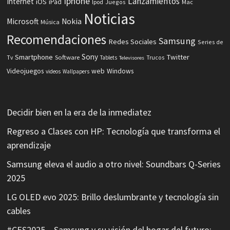
Iphone
Lanzamientos
Internet
iOS
iPad
Ipod
Juegos
Mac
Noticias
Microsoft
Nokia
Música
Recomendaciones
Samsung
Redes Sociales
Series de
Sony
Smartphone
Twitter
Software
Tv
Tablets
Trucos
Televisores
Videojuegos
web
Windows
videos
Wallpapers
Decidir bien en la era de la inmediatez
Regreso a Clases con HP: Tecnología que transforma el
aprendizaje
Samsung eleva el audio a otro nivel: Soundbars Q-Series
2025
LG OLED evo 2025: Brillo deslumbrante y tecnología sin
cables
#CES2025 – Samsung y su visión del hogar del futuro: