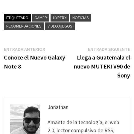
ETIQUETADO
GAMER
HYPERX
NOTICIAS
RECOMENDACIONES
VIDEOJUEGOS
Navegación
Entrada
E
ENTRADA ANTERIOR
ENTRADA SIGUIENTE
anterior:
s
Conoce el Nuevo Galaxy
Llega a Guatemala el
de
Note 8
nuevo MUTEKI V90 de
entradas
Sony
Jonathan
Amante de la tecnología, el web
2.0, lector compulsivo de RSS,