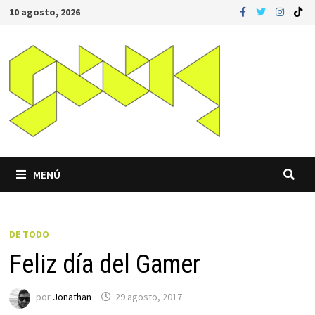
Saltar
10 agosto, 2026
al
contenido
MENÚ
DE TODO
Feliz día del Gamer
por
Jonathan
29 agosto, 2017