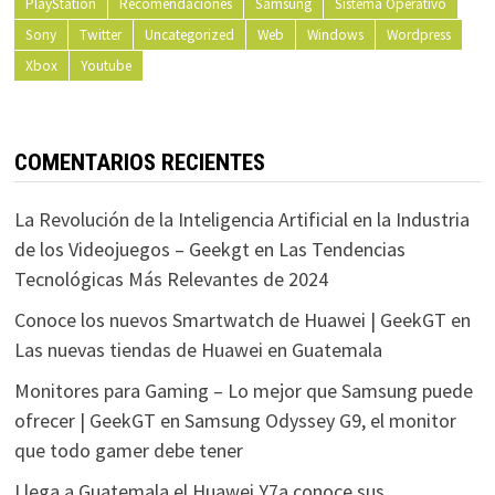
PlayStation
Recomendaciones
Samsung
Sistema Operativo
Sony
Twitter
Uncategorized
Web
Windows
Wordpress
Xbox
Youtube
COMENTARIOS RECIENTES
La Revolución de la Inteligencia Artificial en la Industria
de los Videojuegos – Geekgt
en
Las Tendencias
Tecnológicas Más Relevantes de 2024
Conoce los nuevos Smartwatch de Huawei | GeekGT
en
Las nuevas tiendas de Huawei en Guatemala
Monitores para Gaming – Lo mejor que Samsung puede
ofrecer | GeekGT
en
Samsung Odyssey G9, el monitor
que todo gamer debe tener
Llega a Guatemala el Huawei Y7a conoce sus