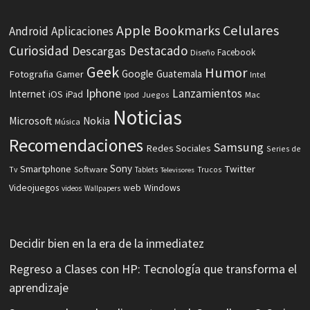
Celulares
Apple
Bookmarks
Android
Aplicaciones
Curiosidad
Destacado
Descargas
Facebook
Diseño
Geek
Humor
Fotografia
Google
Guatemala
Gamer
Intel
Iphone
Lanzamientos
Internet
iOS
iPad
Ipod
Juegos
Mac
Noticias
Microsoft
Nokia
Música
Recomendaciones
Samsung
Redes Sociales
Series de
Sony
Smartphone
Twitter
Software
Tv
Tablets
Trucos
Televisores
Videojuegos
web
Windows
videos
Wallpapers
Decidir bien en la era de la inmediatez
Regreso a Clases con HP: Tecnología que transforma el
aprendizaje