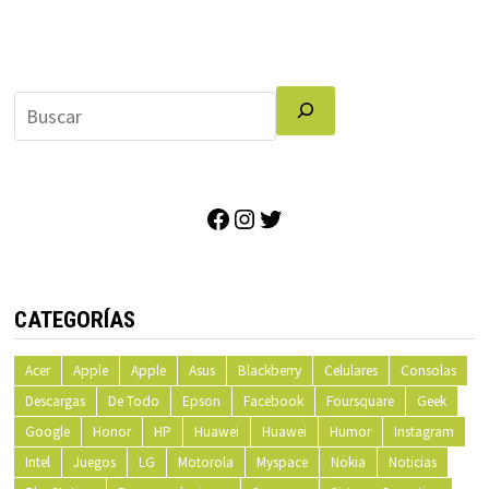
Facebook
Instagram
Twitter
CATEGORÍAS
Acer
Apple
Apple
Asus
Blackberry
Celulares
Consolas
Descargas
De Todo
Epson
Facebook
Foursquare
Geek
Google
Honor
HP
Huawei
Huawei
Humor
Instagram
Intel
Juegos
LG
Motorola
Myspace
Nokia
Noticias