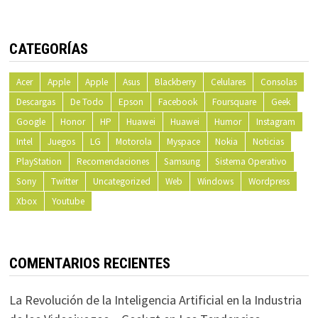
CATEGORÍAS
Acer
Apple
Apple
Asus
Blackberry
Celulares
Consolas
Descargas
De Todo
Epson
Facebook
Foursquare
Geek
Google
Honor
HP
Huawei
Huawei
Humor
Instagram
Intel
Juegos
LG
Motorola
Myspace
Nokia
Noticias
PlayStation
Recomendaciones
Samsung
Sistema Operativo
Sony
Twitter
Uncategorized
Web
Windows
Wordpress
Xbox
Youtube
COMENTARIOS RECIENTES
La Revolución de la Inteligencia Artificial en la Industria