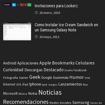
Invitaciones para Lockerz
26 enero, 2010
Como Instalar Ice Cream Sandwich en
un Samsung Galaxy Note
20 mayo, 2012
Celulares
Apple
Bookmarks
Android
Aplicaciones
Curiosidad
Destacado
Descargas
Facebook
Diseño
Geek
Humor
Fotografia
Google
Guatemala
Gamer
Intel
Iphone
Lanzamientos
Internet
iOS
iPad
Ipod
Juegos
Mac
Noticias
Microsoft
Nokia
Música
Recomendaciones
Samsung
Redes Sociales
Series de