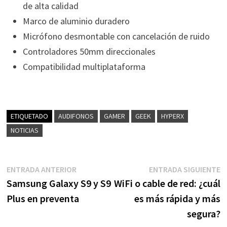
de alta calidad
Marco de aluminio duradero
Micrófono desmontable con cancelación de ruido
Controladores 50mm direccionales
Compatibilidad multiplataforma
ETIQUETADO
AUDIFONOS
GAMER
GEEK
HYPERX
NOTICIAS
Navegación
Entrada
E
ENTRADA ANTERIOR
ENTRADA SIGUIENTE
anterior:
s
Samsung Galaxy S9 y S9
WiFi o cable de red: ¿cuál
de
Plus en preventa
es más rápida y más
entradas
segura?