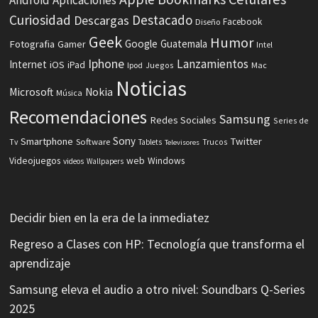
Curiosidad
Destacado
Descargas
Facebook
Diseño
Geek
Humor
Fotografia
Google
Guatemala
Gamer
Intel
Iphone
Lanzamientos
Internet
iOS
iPad
Ipod
Juegos
Mac
Noticias
Microsoft
Nokia
Música
Recomendaciones
Samsung
Redes Sociales
Series de
Sony
Smartphone
Twitter
Software
Tv
Tablets
Trucos
Televisores
Videojuegos
web
Windows
videos
Wallpapers
Decidir bien en la era de la inmediatez
Regreso a Clases con HP: Tecnología que transforma el
aprendizaje
Samsung eleva el audio a otro nivel: Soundbars Q-Series
2025