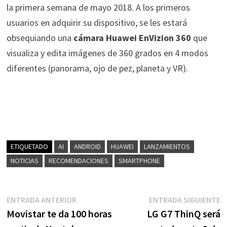
la primera semana de mayo 2018. A los primeros
usuarios en adquirir su dispositivo, se les estará
obsequiando una
cámara Huawei EnVizion 360
que
visualiza y edita imágenes de 360 grados en 4 modos
diferentes (panorama, ojo de pez, planeta y VR).
ETIQUETADO
AI
ANDROID
HUAWEI
LANZAMIENTOS
NOTICIAS
RECOMENDACIONES
SMARTPHONE
Navegación
Entrada
E
ENTRADA ANTERIOR
ENTRADA SIGUIENTE
anterior:
s
Movistar te da 100 horas
LG G7 ThinQ será
de