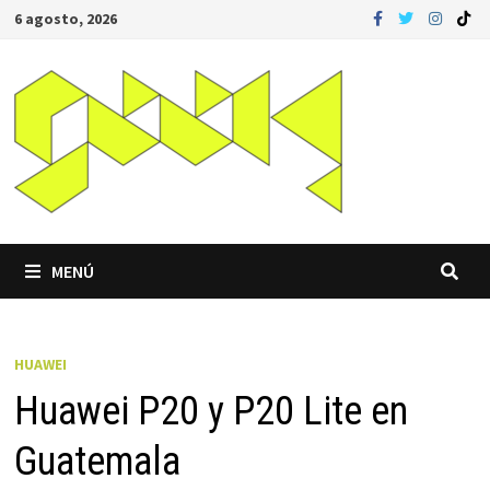
Saltar
6 agosto, 2026
al
contenido
MENÚ
HUAWEI
Huawei P20 y P20 Lite en
Guatemala