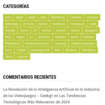
CATEGORÍAS
Acer
Apple
Apple
Asus
Blackberry
Celulares
Consolas
Descargas
De Todo
Epson
Facebook
Foursquare
Geek
Google
Honor
HP
Huawei
Huawei
Humor
Instagram
Intel
Juegos
LG
Motorola
Myspace
Nokia
Noticias
PlayStation
Recomendaciones
Samsung
Sistema Operativo
Sony
Twitter
Uncategorized
Web
Windows
Wordpress
Xbox
Youtube
COMENTARIOS RECIENTES
La Revolución de la Inteligencia Artificial en la Industria
de los Videojuegos – Geekgt
en
Las Tendencias
Tecnológicas Más Relevantes de 2024