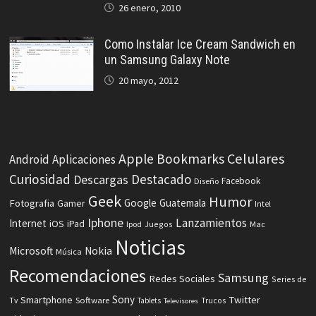
26 enero, 2010
Como Instalar Ice Cream Sandwich en
un Samsung Galaxy Note
20 mayo, 2012
Celulares
Apple
Bookmarks
Android
Aplicaciones
Curiosidad
Destacado
Descargas
Facebook
Diseño
Geek
Humor
Fotografia
Google
Guatemala
Gamer
Intel
Iphone
Lanzamientos
Internet
iOS
iPad
Ipod
Juegos
Mac
Noticias
Microsoft
Nokia
Música
Recomendaciones
Samsung
Redes Sociales
Series de
Sony
Smartphone
Twitter
Software
Tv
Tablets
Trucos
Televisores