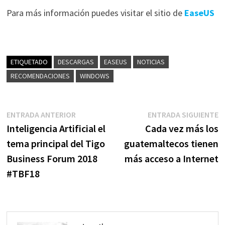
Para más información puedes visitar el sitio de
EaseUS
ETIQUETADO
DESCARGAS
EASEUS
NOTICIAS
RECOMENDACIONES
WINDOWS
Navegación
Entrada
E
ENTRADA ANTERIOR
ENTRADA SIGUIENTE
anterior:
s
Inteligencia Artificial el
Cada vez más los
de
tema principal del Tigo
guatemaltecos tienen
entradas
Business Forum 2018
más acceso a Internet
#TBF18