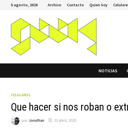
Saltar
5 agosto, 2026
Archivo
Contacto
Quien Soy
Celulare
al
contenido
NOTICIAS
CELULARES
Que hacer si nos roban o ext
por
Jonathan
23 abril, 2020