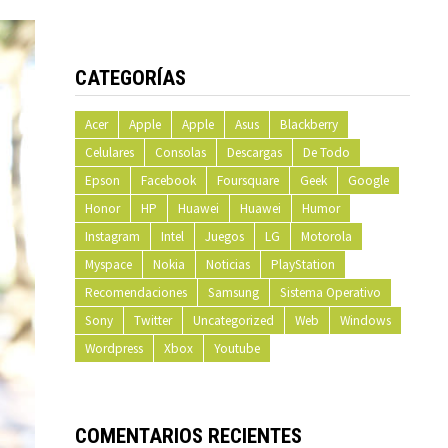
CATEGORÍAS
Acer
Apple
Apple
Asus
Blackberry
Celulares
Consolas
Descargas
De Todo
Epson
Facebook
Foursquare
Geek
Google
Honor
HP
Huawei
Huawei
Humor
Instagram
Intel
Juegos
LG
Motorola
Myspace
Nokia
Noticias
PlayStation
Recomendaciones
Samsung
Sistema Operativo
Sony
Twitter
Uncategorized
Web
Windows
Wordpress
Xbox
Youtube
COMENTARIOS RECIENTES