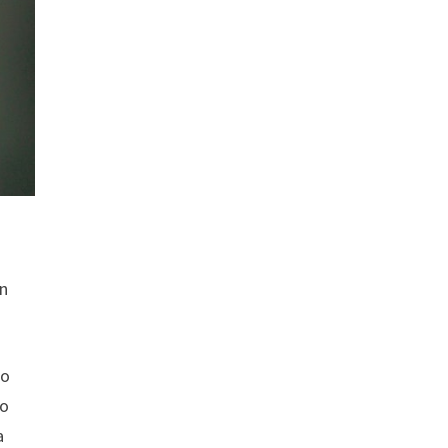
á
un
lo
ro
a