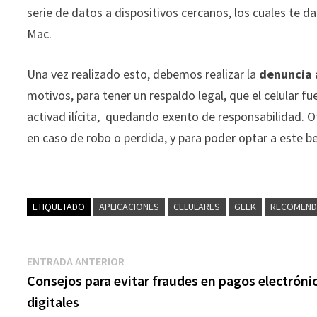
serie de datos a dispositivos cercanos, los cuales te 
Mac.
Una vez realizado esto, debemos realizar la
denuncia a
motivos, para tener un respaldo legal, que el celular f
activad ilícita, quedando exento de responsabilidad. 
en caso de robo o perdida, y para poder optar a este 
ETIQUETADO
APLICACIONES
CELULARES
GEEK
RECOMEND
Navegación
Entrada
ENTRADA ANTERIOR
anterior:
Consejos para evitar fraudes en pagos electróni
de
digitales