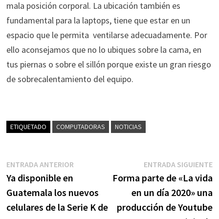
mala posición corporal. La ubicación también es
fundamental para la laptops, tiene que estar en un
espacio que le permita ventilarse adecuadamente. Por
ello aconsejamos que no lo ubiques sobre la cama, en
tus piernas o sobre el sillón porque existe un gran riesgo
de sobrecalentamiento del equipo.
ETIQUETADO
COMPUTADORAS
NOTICIAS
Navegación
Entrada
E
ENTRADA ANTERIOR
ENTRADA SIGUIENTE
anterior:
s
Ya disponible en
Forma parte de «La vida
de
Guatemala los nuevos
en un día 2020» una
entradas
celulares de la Serie K de
producción de Youtube