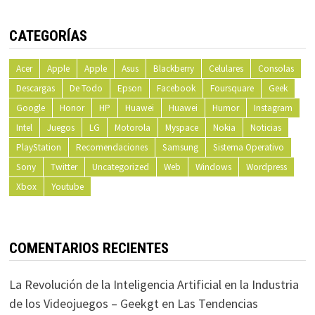
CATEGORÍAS
Acer
Apple
Apple
Asus
Blackberry
Celulares
Consolas
Descargas
De Todo
Epson
Facebook
Foursquare
Geek
Google
Honor
HP
Huawei
Huawei
Humor
Instagram
Intel
Juegos
LG
Motorola
Myspace
Nokia
Noticias
PlayStation
Recomendaciones
Samsung
Sistema Operativo
Sony
Twitter
Uncategorized
Web
Windows
Wordpress
Xbox
Youtube
COMENTARIOS RECIENTES
La Revolución de la Inteligencia Artificial en la Industria
de los Videojuegos – Geekgt
en
Las Tendencias