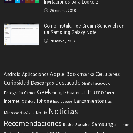
Invitaciones para Lockerz
26 enero, 2010
Como Instalar Ice Cream Sandwich en
un Samsung Galaxy Note
20 mayo, 2012
Celulares
Apple
Bookmarks
Android
Aplicaciones
Curiosidad
Destacado
Descargas
Facebook
Diseño
Geek
Humor
Fotografia
Google
Guatemala
Gamer
Intel
Iphone
Lanzamientos
Internet
iOS
iPad
Ipod
Juegos
Mac
Noticias
Microsoft
Nokia
Música
Recomendaciones
Samsung
Redes Sociales
Series de