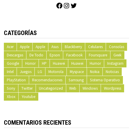
Facebook
Instagram
Twitter
CATEGORÍAS
Acer
Apple
Apple
Asus
Blackberry
Celulares
Consolas
Descargas
De Todo
Epson
Facebook
Foursquare
Geek
Google
Honor
HP
Huawei
Huawei
Humor
Instagram
Intel
Juegos
LG
Motorola
Myspace
Nokia
Noticias
PlayStation
Recomendaciones
Samsung
Sistema Operativo
Sony
Twitter
Uncategorized
Web
Windows
Wordpress
Xbox
Youtube
COMENTARIOS RECIENTES