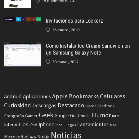
15 noviembre, 2011
Invitaciones para Lockerz
26 enero, 2010
Como Instalar Ice Cream Sandwich en
un Samsung Galaxy Note
20 mayo, 2012
Celulares
Apple
Bookmarks
Android
Aplicaciones
Curiosidad
Destacado
Descargas
Facebook
Diseño
Geek
Humor
Fotografia
Google
Guatemala
Gamer
Intel
Iphone
Lanzamientos
Internet
iOS
iPad
Ipod
Juegos
Mac
Noticias
Microsoft
Nokia
Música