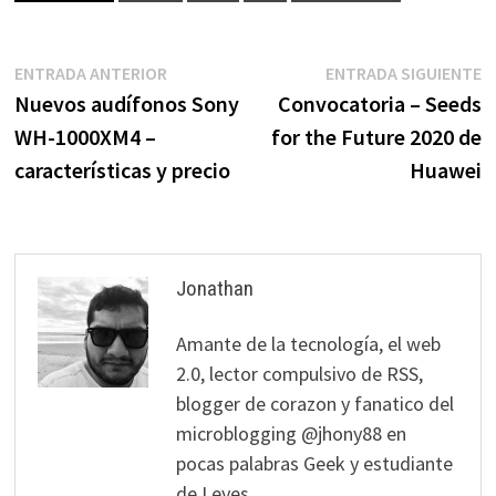
Navegación
Entrada
E
ENTRADA ANTERIOR
ENTRADA SIGUIENTE
anterior:
s
Nuevos audífonos Sony
Convocatoria – Seeds
de
WH-1000XM4 –
for the Future 2020 de
entradas
características y precio
Huawei
Jonathan
Amante de la tecnología, el web
2.0, lector compulsivo de RSS,
blogger de corazon y fanatico del
microblogging @jhony88 en
pocas palabras Geek y estudiante
de Leyes