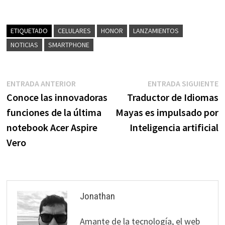
ETIQUETADO
CELULARES
HONOR
LANZAMIENTOS
NOTICIAS
SMARTPHONE
Navegación
Entrada
E
ENTRADA ANTERIOR
ENTRADA SIGUIENTE
anterior:
s
Conoce las innovadoras
Traductor de Idiomas
de
funciones de la última
Mayas es impulsado por
entradas
notebook Acer Aspire
Inteligencia artificial
Vero
Jonathan
Amante de la tecnología, el web