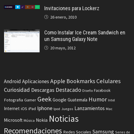
Invitaciones para Lockerz
26 enero, 2010
Como Instalar Ice Cream Sandwich en
un Samsung Galaxy Note
20 mayo, 2012
Celulares
Apple
Bookmarks
Android
Aplicaciones
Curiosidad
Destacado
Descargas
Facebook
Diseño
Geek
Humor
Fotografia
Google
Guatemala
Gamer
Intel
Iphone
Lanzamientos
Internet
iOS
iPad
Ipod
Juegos
Mac
Noticias
Microsoft
Nokia
Música
Recomendaciones
Samsung
Redes Sociales
Series de