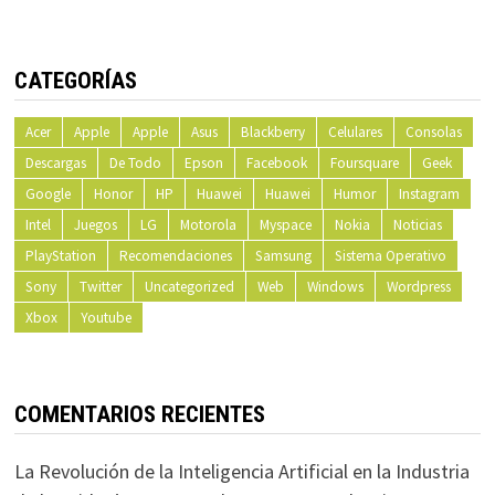
CATEGORÍAS
Acer
Apple
Apple
Asus
Blackberry
Celulares
Consolas
Descargas
De Todo
Epson
Facebook
Foursquare
Geek
Google
Honor
HP
Huawei
Huawei
Humor
Instagram
Intel
Juegos
LG
Motorola
Myspace
Nokia
Noticias
PlayStation
Recomendaciones
Samsung
Sistema Operativo
Sony
Twitter
Uncategorized
Web
Windows
Wordpress
Xbox
Youtube
COMENTARIOS RECIENTES
La Revolución de la Inteligencia Artificial en la Industria