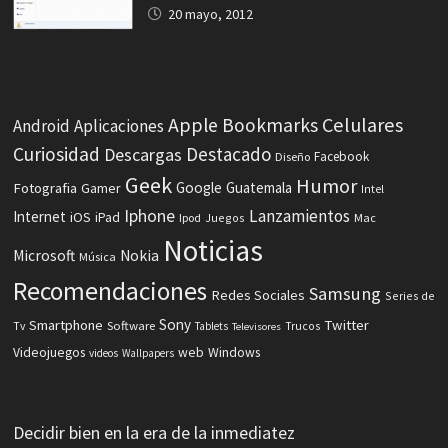
20 mayo, 2012
Celulares
Apple
Bookmarks
Android
Aplicaciones
Curiosidad
Destacado
Descargas
Facebook
Diseño
Geek
Humor
Fotografia
Google
Guatemala
Gamer
Intel
Iphone
Lanzamientos
Internet
iOS
iPad
Ipod
Juegos
Mac
Noticias
Microsoft
Nokia
Música
Recomendaciones
Samsung
Redes Sociales
Series de
Sony
Smartphone
Twitter
Software
Tv
Tablets
Trucos
Televisores
Videojuegos
web
Windows
videos
Wallpapers
Decidir bien en la era de la inmediatez