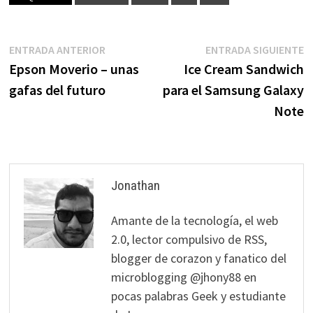
Navegación
Entrada
E
ENTRADA ANTERIOR
ENTRADA SIGUIENTE
anterior:
s
Epson Moverio – unas
Ice Cream Sandwich
de
gafas del futuro
para el Samsung Galaxy
entradas
Note
Jonathan
Amante de la tecnología, el web
2.0, lector compulsivo de RSS,
blogger de corazon y fanatico del
microblogging @jhony88 en
pocas palabras Geek y estudiante