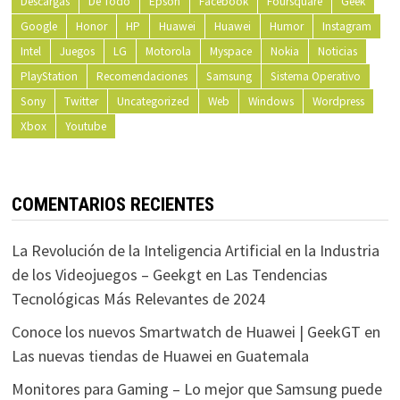
Descargas
De Todo
Epson
Facebook
Foursquare
Geek
Google
Honor
HP
Huawei
Huawei
Humor
Instagram
Intel
Juegos
LG
Motorola
Myspace
Nokia
Noticias
PlayStation
Recomendaciones
Samsung
Sistema Operativo
Sony
Twitter
Uncategorized
Web
Windows
Wordpress
Xbox
Youtube
COMENTARIOS RECIENTES
La Revolución de la Inteligencia Artificial en la Industria
de los Videojuegos – Geekgt
en
Las Tendencias
Tecnológicas Más Relevantes de 2024
Conoce los nuevos Smartwatch de Huawei | GeekGT
en
Las nuevas tiendas de Huawei en Guatemala
Monitores para Gaming – Lo mejor que Samsung puede