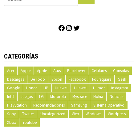
Facebook
Instagram
Twitter
CATEGORÍAS
Acer
Apple
Apple
Asus
Blackberry
Celulares
Consolas
Descargas
De Todo
Epson
Facebook
Foursquare
Geek
Google
Honor
HP
Huawei
Huawei
Humor
Instagram
Intel
Juegos
LG
Motorola
Myspace
Nokia
Noticias
PlayStation
Recomendaciones
Samsung
Sistema Operativo
Sony
Twitter
Uncategorized
Web
Windows
Wordpress
Xbox
Youtube