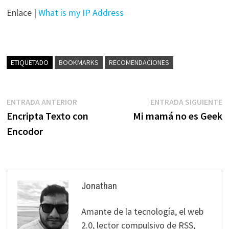
Enlace |
What is my IP Address
ETIQUETADO
BOOKMARKS
RECOMENDACIONES
Navegación
Entrada
E
ENTRADA ANTERIOR
ENTRADA SIGUIENTE
anterior:
s
Encripta Texto con
Mi mamá no es Geek
de
Encodor
entradas
Jonathan
Amante de la tecnología, el web
2.0, lector compulsivo de RSS,