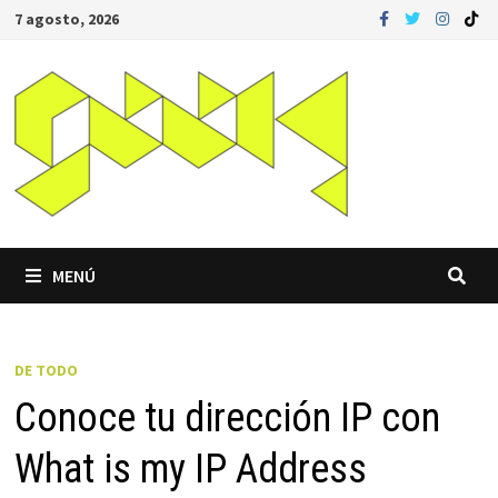
Saltar
7 agosto, 2026
al
contenido
MENÚ
DE TODO
Conoce tu dirección IP con
What is my IP Address