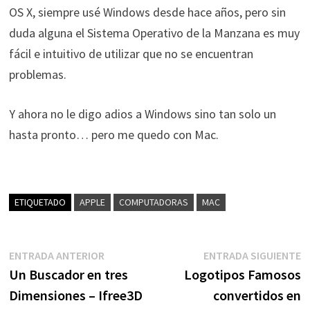
OS X, siempre usé Windows desde hace años, pero sin
duda alguna el Sistema Operativo de la Manzana es muy
fácil e intuitivo de utilizar que no se encuentran
problemas.
Y ahora no le digo adios a Windows sino tan solo un
hasta pronto… pero me quedo con Mac.
ETIQUETADO
APPLE
COMPUTADORAS
MAC
Navegación
Entrada
E
ENTRADA ANTERIOR
ENTRADA SIGUIENTE
anterior:
s
Un Buscador en tres
Logotipos Famosos
de
Dimensiones – Ifree3D
convertidos en