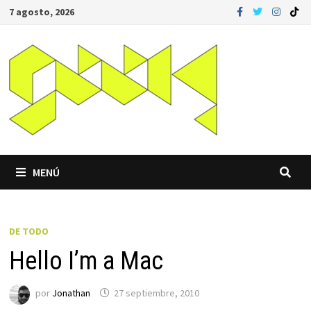
Saltar
7 agosto, 2026
al
contenido
MENÚ
DE TODO
Hello I’m a Mac
por
Jonathan
27 septiembre, 2010