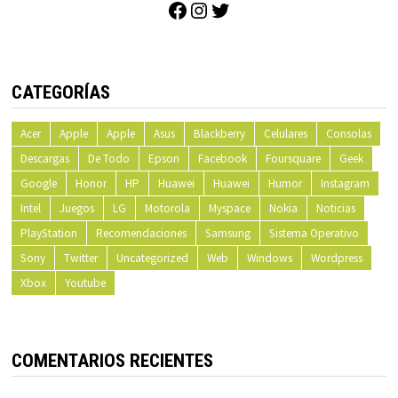
Facebook
Instagram
Twitter
CATEGORÍAS
Acer
Apple
Apple
Asus
Blackberry
Celulares
Consolas
Descargas
De Todo
Epson
Facebook
Foursquare
Geek
Google
Honor
HP
Huawei
Huawei
Humor
Instagram
Intel
Juegos
LG
Motorola
Myspace
Nokia
Noticias
PlayStation
Recomendaciones
Samsung
Sistema Operativo
Sony
Twitter
Uncategorized
Web
Windows
Wordpress
Xbox
Youtube
COMENTARIOS RECIENTES