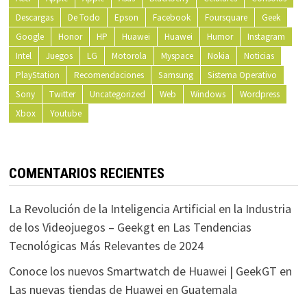
Descargas
De Todo
Epson
Facebook
Foursquare
Geek
Google
Honor
HP
Huawei
Huawei
Humor
Instagram
Intel
Juegos
LG
Motorola
Myspace
Nokia
Noticias
PlayStation
Recomendaciones
Samsung
Sistema Operativo
Sony
Twitter
Uncategorized
Web
Windows
Wordpress
Xbox
Youtube
COMENTARIOS RECIENTES
La Revolución de la Inteligencia Artificial en la Industria
de los Videojuegos – Geekgt
en
Las Tendencias
Tecnológicas Más Relevantes de 2024
Conoce los nuevos Smartwatch de Huawei | GeekGT
en
Las nuevas tiendas de Huawei en Guatemala