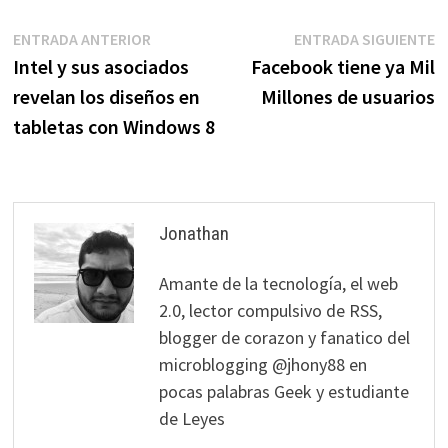
Navegación
Entrada
E
ENTRADA ANTERIOR
ENTRADA SIGUIENTE
anterior:
s
Intel y sus asociados
Facebook tiene ya Mil
de
revelan los diseños en
Millones de usuarios
entradas
tabletas con Windows 8
Jonathan
Amante de la tecnología, el web
2.0, lector compulsivo de RSS,
blogger de corazon y fanatico del
microblogging @jhony88 en
pocas palabras Geek y estudiante
de Leyes