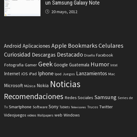
un Samsung Galaxy Note
20 mayo, 2012
Celulares
Apple
Bookmarks
Android
Aplicaciones
Curiosidad
Destacado
Descargas
Facebook
Diseño
Geek
Humor
Fotografia
Google
Guatemala
Gamer
Intel
Iphone
Lanzamientos
Internet
iOS
iPad
Ipod
Juegos
Mac
Noticias
Microsoft
Nokia
Música
Recomendaciones
Samsung
Redes Sociales
Series de
Sony
Smartphone
Twitter
Software
Tv
Tablets
Trucos
Televisores
Videojuegos
web
Windows
videos
Wallpapers