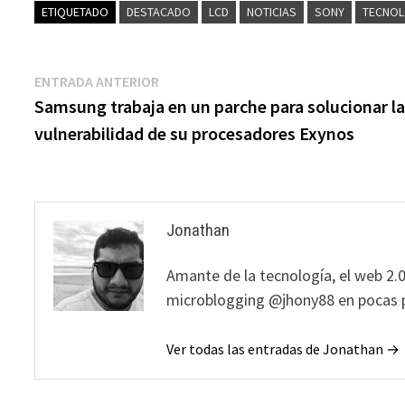
ETIQUETADO
DESTACADO
LCD
NOTICIAS
SONY
TECNOL
Navegación
Entrada
ENTRADA ANTERIOR
anterior:
Samsung trabaja en un parche para solucionar l
de
vulnerabilidad de su procesadores Exynos
entradas
Jonathan
Amante de la tecnología, el web 2.0
microblogging @jhony88 en pocas p
Ver todas las entradas de Jonathan →