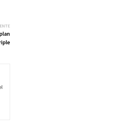
Entrada
IENTE
siguiente:
plan
riple
el