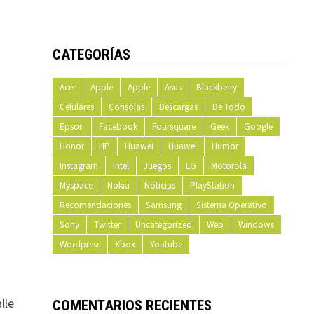
CATEGORÍAS
Acer
Apple
Apple
Asus
Blackberry
Celulares
Consolas
Descargas
De Todo
Epson
Facebook
Foursquare
Geek
Google
Honor
HP
Huawei
Huawei
Humor
Instagram
Intel
Juegos
LG
Motorola
Myspace
Nokia
Noticias
PlayStation
Recomendaciones
Samsung
Sistema Operativo
Sony
Twitter
Uncategorized
Web
Windows
Wordpress
Xbox
Youtube
lle
COMENTARIOS RECIENTES