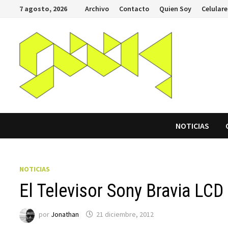
Saltar
7 agosto, 2026
Archivo
Contacto
Quien Soy
Celulare
al
contenido
NOTICIAS
NOTICIAS
El Televisor Sony Bravia LC
por
Jonathan
21 diciembre, 2012