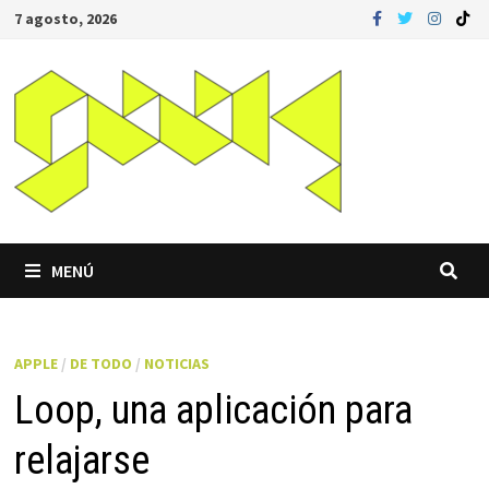
Saltar
7 agosto, 2026
al
contenido
MENÚ
APPLE
/
DE TODO
/
NOTICIAS
Loop, una aplicación para
relajarse