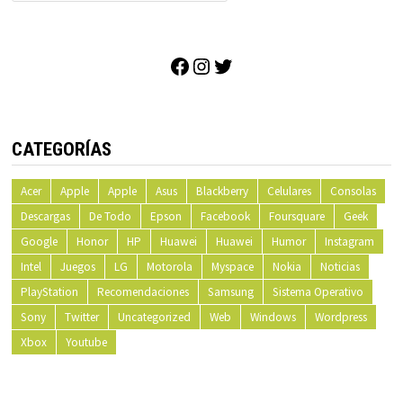
Facebook
Instagram
Twitter
CATEGORÍAS
Acer
Apple
Apple
Asus
Blackberry
Celulares
Consolas
Descargas
De Todo
Epson
Facebook
Foursquare
Geek
Google
Honor
HP
Huawei
Huawei
Humor
Instagram
Intel
Juegos
LG
Motorola
Myspace
Nokia
Noticias
PlayStation
Recomendaciones
Samsung
Sistema Operativo
Sony
Twitter
Uncategorized
Web
Windows
Wordpress
Xbox
Youtube