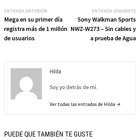
Navegación
Entrada
E
ENTRADA ANTERIOR
ENTRADA SIGUIENTE
anterior:
s
Mega en su primer día
Sony Walkman Sports
de
registra más de 1 millón
NWZ-W273 – Sin cables y
entradas
de usuarios
a prueba de Agua
Hilda
Soy yo detrás de mí.
Ver todas las entradas de Hilda →
PUEDE QUE TAMBIÉN TE GUSTE