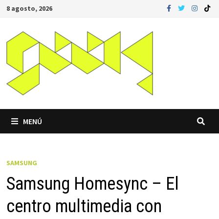
Saltar
8 agosto, 2026
al
contenido
MENÚ
SAMSUNG
Samsung Homesync – El
centro multimedia con