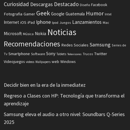
Curiosidad
Destacado
Descargas
Facebook
Diseño
Geek
Humor
Fotografia
Google
Guatemala
Gamer
Intel
Iphone
Lanzamientos
Internet
iOS
iPad
Ipod
Juegos
Mac
Noticias
Microsoft
Nokia
Música
Recomendaciones
Samsung
Redes Sociales
Series de
Sony
Smartphone
Twitter
Software
Tv
Tablets
Trucos
Televisores
Videojuegos
web
Windows
videos
Wallpapers
Decidir bien en la era de la inmediatez
Regreso a Clases con HP: Tecnología que transforma el
aprendizaje
Samsung eleva el audio a otro nivel: Soundbars Q-Series
2025