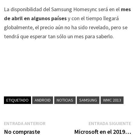
La disponibilidad del Samsung Homesync será en el
mes
de abril en algunos países
y con el tiempo llegará
globalmente, el precio aún no ha sido revelado, pero se
tendrá que esperar tan sólo un mes para saberlo.
ETIQUETADO
ANDROID
NOTICIAS
SAMSUNG
WMC 2013
Navegación
Entrada
E
ENTRADA ANTERIOR
ENTRADA SIGUIENTE
anterior:
s
No compraste
Microsoft en el 2019…