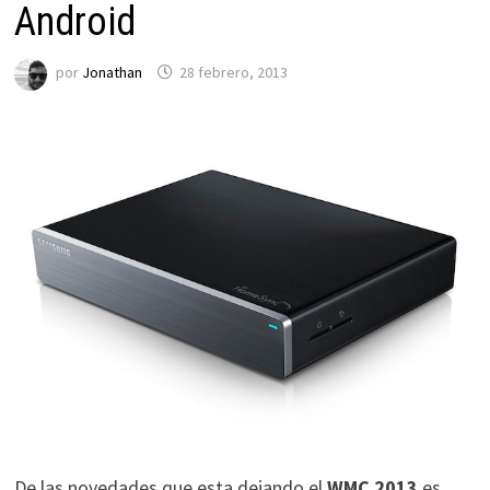
Android
por
Jonathan
28 febrero, 2013
De las novedades que esta dejando el
WMC 2013
es