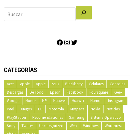
Facebook
Instagram
Twitter
CATEGORÍAS
Acer
Apple
Apple
Asus
Blackberry
Celulares
Consolas
Descargas
De Todo
Epson
Facebook
Foursquare
Geek
Google
Honor
HP
Huawei
Huawei
Humor
Instagram
Intel
Juegos
LG
Motorola
Myspace
Nokia
Noticias
PlayStation
Recomendaciones
Samsung
Sistema Operativo
Sony
Twitter
Uncategorized
Web
Windows
Wordpress