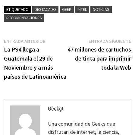
ETIQUETADO
DESTACADO
GEEK
INTEL
NOTICIAS
RECOMENDACIONES
Navegación
Entrada
E
ENTRADA ANTERIOR
ENTRADA SIGUIENTE
anterior:
s
La PS4 llega a
47 millones de cartuchos
de
Guatemala el 29 de
de tinta para imprimir
entradas
Noviembre y a más
toda la Web
países de Latinoamérica
Geekgt
Una comunidad de Geeks que
disfrutan de internet, la ciencia,