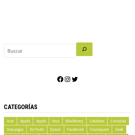
Facebook
Instagram
Twitter
CATEGORÍAS
Acer
Apple
Apple
Asus
Blackberry
Celulares
Consolas
Descargas
De Todo
Epson
Facebook
Foursquare
Geek