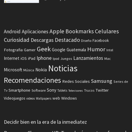
Celulares
Apple
Bookmarks
Android
Aplicaciones
Curiosidad
Destacado
Descargas
Facebook
Diseño
Geek
Humor
Fotografia
Google
Guatemala
Gamer
Intel
Iphone
Lanzamientos
Internet
iOS
iPad
Ipod
Juegos
Mac
Noticias
Microsoft
Nokia
Música
Recomendaciones
Samsung
Redes Sociales
Series de
Sony
Smartphone
Twitter
Software
Tv
Tablets
Trucos
Televisores
Videojuegos
web
Windows
videos
Wallpapers
Decidir bien en la era de la inmediatez