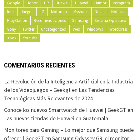
Google
Honor
HP
Huawei
Huawei
Humor
Instagram
Intel
Juegos
LG
Motorola
Myspace
Nokia
Noticias
PlayStation
Recomendaciones
Samsung
Sistema Operativo
Sony
Twitter
Uncategorized
Web
Windows
Wordpress
Xbox
Youtube
COMENTARIOS RECIENTES
La Revolución de la Inteligencia Artificial en la Industria
de los Videojuegos – Geekgt
en
Las Tendencias
Tecnológicas Más Relevantes de 2024
Conoce los nuevos Smartwatch de Huawei | GeekGT
en
Las nuevas tiendas de Huawei en Guatemala
Monitores para Gaming – Lo mejor que Samsung puede
ofrecer | GeekGT
en
Samsung Odyssey G9, el monitor