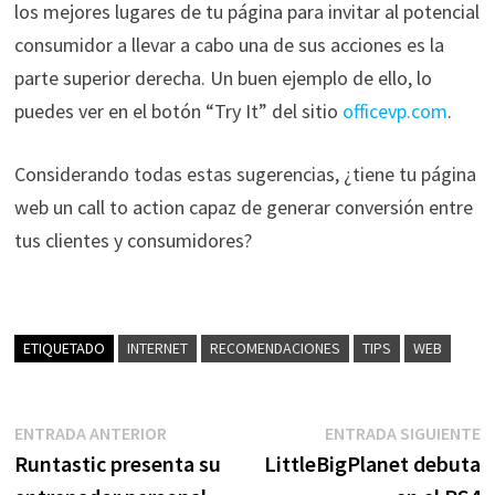
los mejores lugares de tu página para invitar al potencial
consumidor a llevar a cabo una de sus acciones es la
parte superior derecha. Un buen ejemplo de ello, lo
puedes ver en el botón “Try It” del sitio
officevp.com
.
Considerando todas estas sugerencias, ¿tiene tu página
web un call to action capaz de generar conversión entre
tus clientes y consumidores?
ETIQUETADO
INTERNET
RECOMENDACIONES
TIPS
WEB
Navegación
Entrada
E
ENTRADA ANTERIOR
ENTRADA SIGUIENTE
anterior:
s
Runtastic presenta su
LittleBigPlanet debuta
de