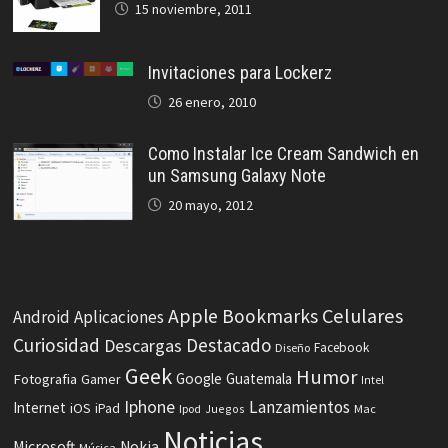
15 noviembre, 2011
Invitaciones para Lockerz
26 enero, 2010
Como Instalar Ice Cream Sandwich en
un Samsung Galaxy Note
20 mayo, 2012
Celulares
Apple
Bookmarks
Android
Aplicaciones
Curiosidad
Destacado
Descargas
Facebook
Diseño
Geek
Humor
Fotografia
Google
Guatemala
Gamer
Intel
Iphone
Lanzamientos
Internet
iOS
iPad
Ipod
Juegos
Mac
Noticias
Microsoft
Nokia
Música