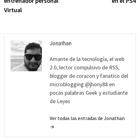
entrenador personal
en el PS4
entradas
Virtual
Jonathan
Amante de la tecnología, el web
2.0, lector compulsivo de RSS,
blogger de corazon y fanatico del
microblogging @jhony88 en
pocas palabras Geek y estudiante
de Leyes
Ver todas las entradas de Jonathan
→