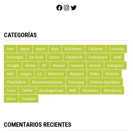
Facebook
Instagram
Twitter
CATEGORÍAS
Acer
Apple
Apple
Asus
Blackberry
Celulares
Consolas
Descargas
De Todo
Epson
Facebook
Foursquare
Geek
Google
Honor
HP
Huawei
Huawei
Humor
Instagram
Intel
Juegos
LG
Motorola
Myspace
Nokia
Noticias
PlayStation
Recomendaciones
Samsung
Sistema Operativo
Sony
Twitter
Uncategorized
Web
Windows
Wordpress
Xbox
Youtube
COMENTARIOS RECIENTES