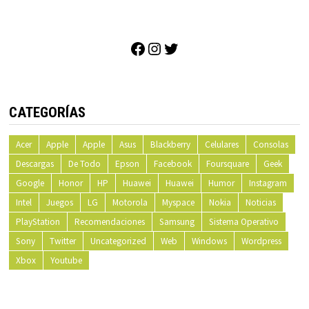
Facebook
Instagram
Twitter
CATEGORÍAS
Acer
Apple
Apple
Asus
Blackberry
Celulares
Consolas
Descargas
De Todo
Epson
Facebook
Foursquare
Geek
Google
Honor
HP
Huawei
Huawei
Humor
Instagram
Intel
Juegos
LG
Motorola
Myspace
Nokia
Noticias
PlayStation
Recomendaciones
Samsung
Sistema Operativo
Sony
Twitter
Uncategorized
Web
Windows
Wordpress
Xbox
Youtube