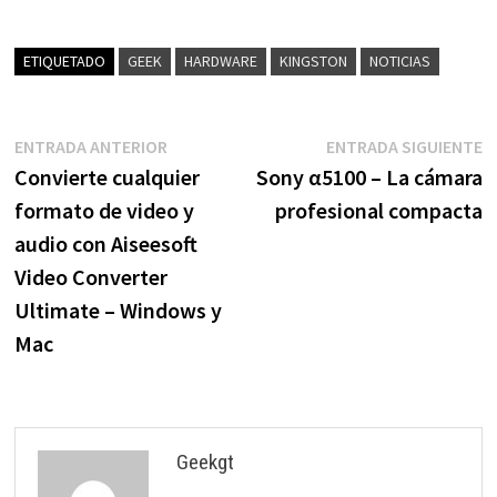
ETIQUETADO
GEEK
HARDWARE
KINGSTON
NOTICIAS
Navegación
Entrada
E
ENTRADA ANTERIOR
ENTRADA SIGUIENTE
anterior:
s
Convierte cualquier
Sony α5100 – La cámara
de
formato de video y
profesional compacta
entradas
audio con Aiseesoft
Video Converter
Ultimate – Windows y
Mac
Geekgt