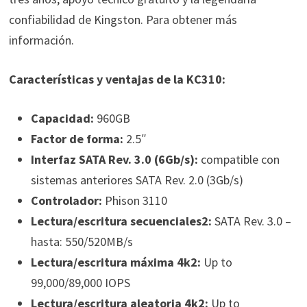
confiabilidad de Kingston. Para obtener más
información.
Características y ventajas de la KC310
:
Capacidad:
960GB
Factor de forma:
2.5″
Interfaz SATA Rev. 3.0 (6Gb/s):
compatible con
sistemas anteriores SATA Rev. 2.0 (3Gb/s)
Controlador:
Phison 3110
Lectura/escritura secuenciales
2
:
SATA Rev. 3.0 –
hasta: 550/520MB/s
Lectura/escritura máxima 4k
2
:
Up to
99,000/89,000 IOPS
Lectura/escritura aleatoria 4k
2
:
Up to