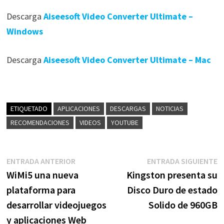
Descarga
Aiseesoft Video Converter Ultimate –
Windows
Descarga
Aiseesoft Video Converter Ultimate – Mac
ETIQUETADO
APLICACIONES
DESCARGAS
NOTICIAS
RECOMENDACIONES
VIDEOS
YOUTUBE
Navegación
Entrada
E
ENTRADA ANTERIOR
ENTRADA SIGUIENTE
anterior:
s
WiMi5 una nueva
Kingston presenta su
de
plataforma para
Disco Duro de estado
entradas
desarrollar videojuegos
Solido de 960GB
y aplicaciones Web