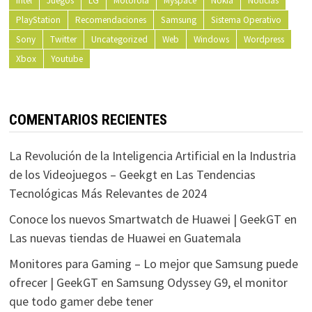
Intel
Juegos
LG
Motorola
Myspace
Nokia
Noticias
PlayStation
Recomendaciones
Samsung
Sistema Operativo
Sony
Twitter
Uncategorized
Web
Windows
Wordpress
Xbox
Youtube
COMENTARIOS RECIENTES
La Revolución de la Inteligencia Artificial en la Industria
de los Videojuegos – Geekgt
en
Las Tendencias
Tecnológicas Más Relevantes de 2024
Conoce los nuevos Smartwatch de Huawei | GeekGT
en
Las nuevas tiendas de Huawei en Guatemala
Monitores para Gaming – Lo mejor que Samsung puede
ofrecer | GeekGT
en
Samsung Odyssey G9, el monitor
que todo gamer debe tener