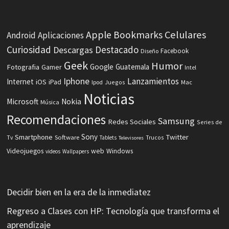
Celulares
Apple
Bookmarks
Android
Aplicaciones
Curiosidad
Destacado
Descargas
Facebook
Diseño
Geek
Humor
Fotografia
Google
Guatemala
Gamer
Intel
Iphone
Lanzamientos
Internet
iOS
iPad
Ipod
Juegos
Mac
Noticias
Microsoft
Nokia
Música
Recomendaciones
Samsung
Redes Sociales
Series de
Sony
Smartphone
Twitter
Software
Tv
Tablets
Trucos
Televisores
Videojuegos
web
Windows
videos
Wallpapers
Decidir bien en la era de la inmediatez
Regreso a Clases con HP: Tecnología que transforma el
aprendizaje