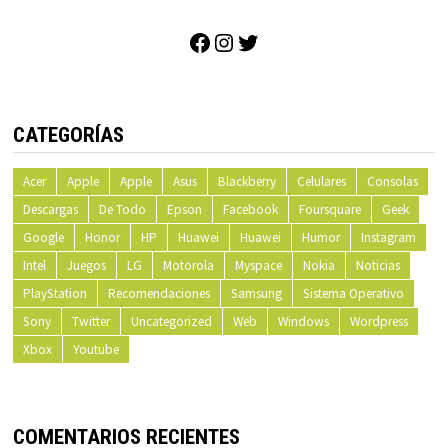
Facebook
Instagram
Twitter
CATEGORÍAS
Acer
Apple
Apple
Asus
Blackberry
Celulares
Consolas
Descargas
De Todo
Epson
Facebook
Foursquare
Geek
Google
Honor
HP
Huawei
Huawei
Humor
Instagram
Intel
Juegos
LG
Motorola
Myspace
Nokia
Noticias
PlayStation
Recomendaciones
Samsung
Sistema Operativo
Sony
Twitter
Uncategorized
Web
Windows
Wordpress
Xbox
Youtube
COMENTARIOS RECIENTES