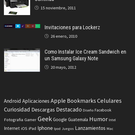
15 noviembre, 2011
Invitaciones para Lockerz
26 enero, 2010
Como Instalar Ice Cream Sandwich en
un Samsung Galaxy Note
20 mayo, 2012
Celulares
Apple
Bookmarks
Android
Aplicaciones
Curiosidad
Destacado
Descargas
Facebook
Diseño
Geek
Humor
Fotografia
Google
Guatemala
Gamer
Intel
Iphone
Lanzamientos
Internet
iOS
iPad
Ipod
Juegos
Mac