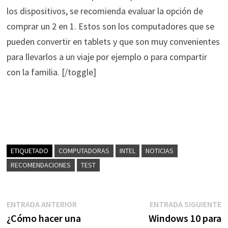
los dispositivos, se recomienda evaluar la opción de
comprar un 2 en 1. Estos son los computadores que se
pueden convertir en tablets y que son muy convenientes
para llevarlos a un viaje por ejemplo o para compartir
con la familia. [/toggle]
ETIQUETADO
COMPUTADORAS
INTEL
NOTICIAS
RECOMENDACIONES
TEST
Navegación
Entrada
E
ENTRADA ANTERIOR
ENTRADA SIGUIENTE
anterior:
s
¿Cómo hacer una
Windows 10 para
de