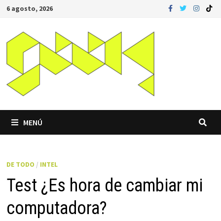
Saltar
6 agosto, 2026
al
contenido
MENÚ
DE TODO
/
INTEL
Test ¿Es hora de cambiar mi
computadora?