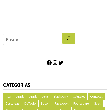
Facebook
Instagram
Twitter
CATEGORÍAS
Acer
Apple
Apple
Asus
Blackberry
Celulares
Consolas
Descargas
De Todo
Epson
Facebook
Foursquare
Geek