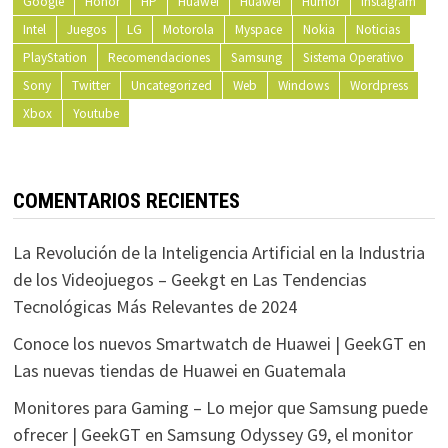
Google
Honor
HP
Huawei
Huawei
Humor
Instagram
Intel
Juegos
LG
Motorola
Myspace
Nokia
Noticias
PlayStation
Recomendaciones
Samsung
Sistema Operativo
Sony
Twitter
Uncategorized
Web
Windows
Wordpress
Xbox
Youtube
COMENTARIOS RECIENTES
La Revolución de la Inteligencia Artificial en la Industria
de los Videojuegos – Geekgt
en
Las Tendencias
Tecnológicas Más Relevantes de 2024
Conoce los nuevos Smartwatch de Huawei | GeekGT
en
Las nuevas tiendas de Huawei en Guatemala
Monitores para Gaming – Lo mejor que Samsung puede
ofrecer | GeekGT
en
Samsung Odyssey G9, el monitor