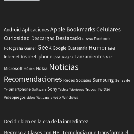
Celulares
Apple
Bookmarks
Android
Aplicaciones
Curiosidad
Destacado
Descargas
Facebook
Diseño
Geek
Humor
Fotografia
Google
Guatemala
Gamer
Intel
Iphone
Lanzamientos
Internet
iOS
iPad
Ipod
Juegos
Mac
Noticias
Microsoft
Nokia
Música
Recomendaciones
Samsung
Redes Sociales
Series de
Sony
Smartphone
Twitter
Software
Tv
Tablets
Trucos
Televisores
Videojuegos
web
Windows
videos
Wallpapers
Decidir bien en la era de la inmediatez
Regreso a Clases con HP: Tecnología que transforma el