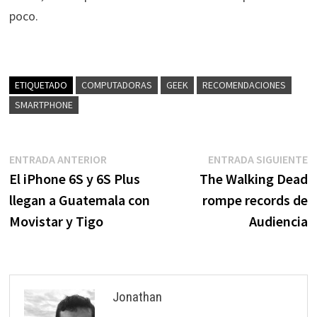
poco.
ETIQUETADO
COMPUTADORAS
GEEK
RECOMENDACIONES
SMARTPHONE
Navegación
Entrada
E
ENTRADA ANTERIOR
ENTRADA SIGUIENTE
anterior:
s
El iPhone 6S y 6S Plus
The Walking Dead
de
llegan a Guatemala con
rompe records de
entradas
Movistar y Tigo
Audiencia
Jonathan