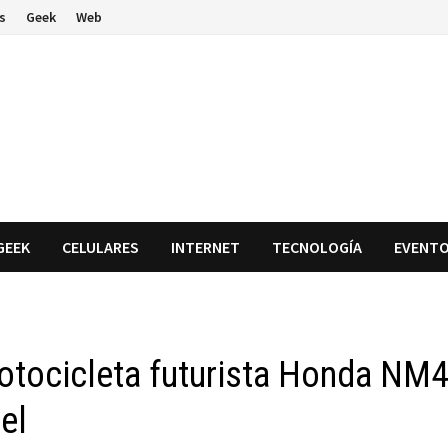
s
Geek
Web
GEEK
CELULARES
INTERNET
TECNOLOGÍA
EVENT
otocicleta futurista Honda NM
hel