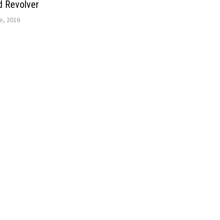
d Revolver
e, 2016