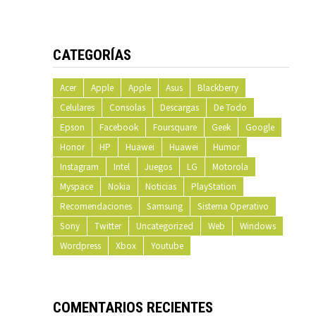
CATEGORÍAS
Acer
Apple
Apple
Asus
Blackberry
Celulares
Consolas
Descargas
De Todo
Epson
Facebook
Foursquare
Geek
Google
Honor
HP
Huawei
Huawei
Humor
Instagram
Intel
Juegos
LG
Motorola
Myspace
Nokia
Noticias
PlayStation
Recomendaciones
Samsung
Sistema Operativo
Sony
Twitter
Uncategorized
Web
Windows
Wordpress
Xbox
Youtube
COMENTARIOS RECIENTES