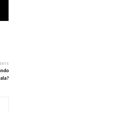
Entrada
IENTE
siguiente:
ándo
ala?