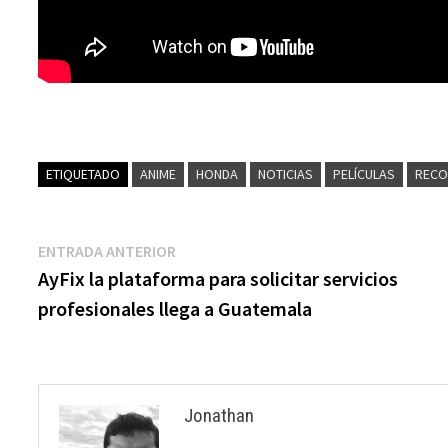
ETIQUETADO
ANIME
HONDA
NOTICIAS
PELÍCULAS
RECO
Navegación
Entrada
ENTRADA ANTERIOR
anterior:
AyFix la plataforma para solicitar servicios
de
profesionales llega a Guatemala
entradas
Jonathan