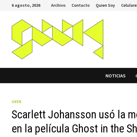
Saltar
6 agosto, 2026
Archivo
Contacto
Quien Soy
Celulare
al
contenido
NOTICIAS
GEEK
Scarlett Johansson usó la m
en la película Ghost in the S