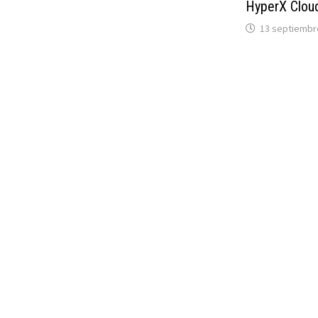
HyperX Clou
13 septiembr