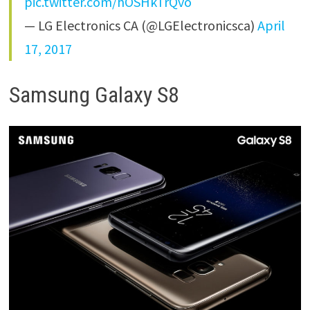
pic.twitter.com/hOSHkTrQvo
— LG Electronics CA (@LGElectronicsca)
April
17, 2017
Samsung Galaxy S8