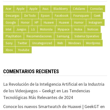
Acer
Apple
Apple
Asus
Blackberry
Celulares
Consolas
Descargas
De Todo
Epson
Facebook
Foursquare
Geek
Google
Honor
HP
Huawei
Huawei
Humor
Instagram
Intel
Juegos
LG
Motorola
Myspace
Nokia
Noticias
PlayStation
Recomendaciones
Samsung
Sistema Operativo
Sony
Twitter
Uncategorized
Web
Windows
Wordpress
Xbox
Youtube
COMENTARIOS RECIENTES
La Revolución de la Inteligencia Artificial en la Industria
de los Videojuegos – Geekgt
en
Las Tendencias
Tecnológicas Más Relevantes de 2024
Conoce los nuevos Smartwatch de Huawei | GeekGT
en