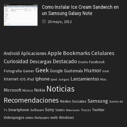
Como Instalar Ice Cream Sandwich en
un Samsung Galaxy Note
20 mayo, 2012
Celulares
Apple
Bookmarks
Android
Aplicaciones
Curiosidad
Destacado
Descargas
Facebook
Diseño
Geek
Humor
Fotografia
Google
Guatemala
Gamer
Intel
Iphone
Lanzamientos
Internet
iOS
iPad
Ipod
Juegos
Mac
Noticias
Microsoft
Nokia
Música
Recomendaciones
Samsung
Redes Sociales
Series de
Sony
Smartphone
Twitter
Software
Tv
Tablets
Trucos
Televisores
Videojuegos
web
Windows
videos
Wallpapers