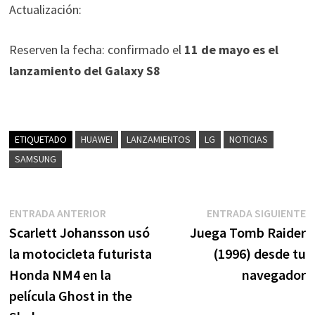
Actualización:
Reserven la fecha: confirmado el
11 de mayo es el
lanzamiento del Galaxy S8
ETIQUETADO
HUAWEI
LANZAMIENTOS
LG
NOTICIAS
SAMSUNG
Navegación
Entrada
E
ENTRADA ANTERIOR
ENTRADA SIGUIENTE
anterior:
s
Scarlett Johansson usó
Juega Tomb Raider
de
la motocicleta futurista
(1996) desde tu
entradas
Honda NM4 en la
navegador
película Ghost in the