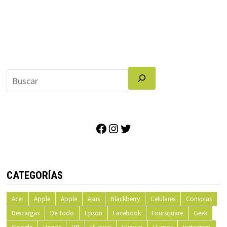
Facebook
Instagram
Twitter
CATEGORÍAS
Acer
Apple
Apple
Asus
Blackberry
Celulares
Consolas
Descargas
De Todo
Epson
Facebook
Foursquare
Geek