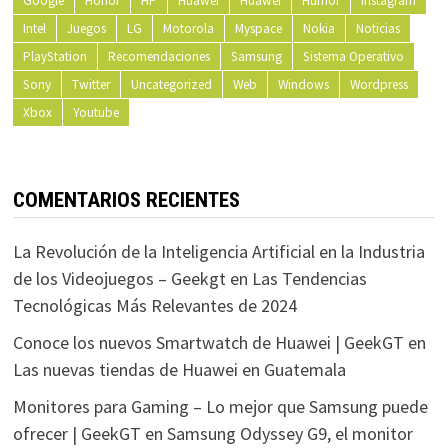
Google
Honor
HP
Huawei
Huawei
Humor
Instagram
Intel
Juegos
LG
Motorola
Myspace
Nokia
Noticias
PlayStation
Recomendaciones
Samsung
Sistema Operativo
Sony
Twitter
Uncategorized
Web
Windows
Wordpress
Xbox
Youtube
COMENTARIOS RECIENTES
La Revolución de la Inteligencia Artificial en la Industria
de los Videojuegos – Geekgt
en
Las Tendencias
Tecnológicas Más Relevantes de 2024
Conoce los nuevos Smartwatch de Huawei | GeekGT
en
Las nuevas tiendas de Huawei en Guatemala
Monitores para Gaming – Lo mejor que Samsung puede
ofrecer | GeekGT
en
Samsung Odyssey G9, el monitor