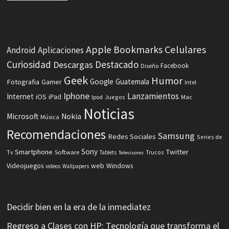
Celulares
Apple
Bookmarks
Android
Aplicaciones
Curiosidad
Destacado
Descargas
Facebook
Diseño
Geek
Humor
Fotografia
Google
Guatemala
Gamer
Intel
Iphone
Lanzamientos
Internet
iOS
iPad
Ipod
Juegos
Mac
Noticias
Microsoft
Nokia
Música
Recomendaciones
Samsung
Redes Sociales
Series de
Sony
Smartphone
Twitter
Software
Tv
Tablets
Trucos
Televisores
Videojuegos
web
Windows
videos
Wallpapers
Decidir bien en la era de la inmediatez
Regreso a Clases con HP: Tecnología que transforma el