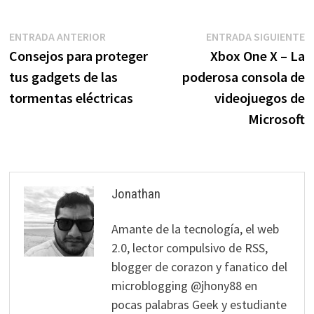
Navegación
Entrada
E
ENTRADA ANTERIOR
ENTRADA SIGUIENTE
anterior:
s
Consejos para proteger
Xbox One X – La
de
tus gadgets de las
poderosa consola de
entradas
tormentas eléctricas
videojuegos de
Microsoft
Jonathan
Amante de la tecnología, el web
2.0, lector compulsivo de RSS,
blogger de corazon y fanatico del
microblogging @jhony88 en
pocas palabras Geek y estudiante