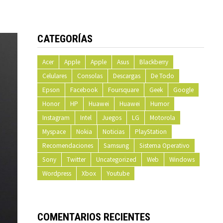
CATEGORÍAS
Acer
Apple
Apple
Asus
Blackberry
Celulares
Consolas
Descargas
De Todo
Epson
Facebook
Foursquare
Geek
Google
Honor
HP
Huawei
Huawei
Humor
Instagram
Intel
Juegos
LG
Motorola
Myspace
Nokia
Noticias
PlayStation
Recomendaciones
Samsung
Sistema Operativo
Sony
Twitter
Uncategorized
Web
Windows
Wordpress
Xbox
Youtube
COMENTARIOS RECIENTES