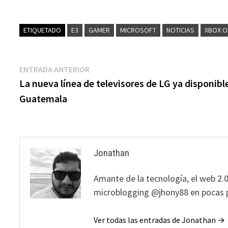
ETIQUETADO
E3
GAMER
MICROSOFT
NOTICIAS
XBOX O
Navegación
Entrada
ENTRADA ANTERIOR
anterior:
La nueva línea de televisores de LG ya disponibl
de
Guatemala
entradas
Jonathan
Amante de la tecnología, el web 2.0
microblogging @jhony88 en pocas p
Ver todas las entradas de Jonathan →