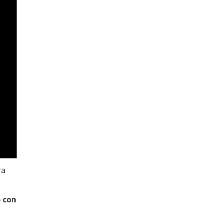
ra
 con