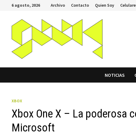
Saltar
6 agosto, 2026
Archivo
Contacto
Quien Soy
Celulare
al
contenido
NOTICIAS
XBOX
Xbox One X – La poderosa c
Microsoft