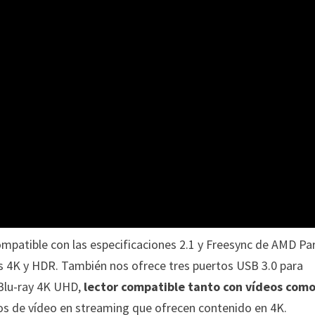
ompatible con las especificaciones 2.1 y Freesync de AMD Pa
es 4K y HDR. También nos ofrece tres puertos USB 3.0 para
Blu-ray 4K UHD,
lector compatible tanto con vídeos como
os de vídeo en streaming que ofrecen contenido en 4K.