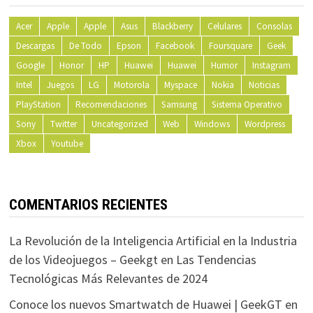
Acer
Apple
Apple
Asus
Blackberry
Celulares
Consolas
Descargas
De Todo
Epson
Facebook
Foursquare
Geek
Google
Honor
HP
Huawei
Huawei
Humor
Instagram
Intel
Juegos
LG
Motorola
Myspace
Nokia
Noticias
PlayStation
Recomendaciones
Samsung
Sistema Operativo
Sony
Twitter
Uncategorized
Web
Windows
Wordpress
Xbox
Youtube
COMENTARIOS RECIENTES
La Revolución de la Inteligencia Artificial en la Industria
de los Videojuegos – Geekgt
en
Las Tendencias
Tecnológicas Más Relevantes de 2024
Conoce los nuevos Smartwatch de Huawei | GeekGT
en