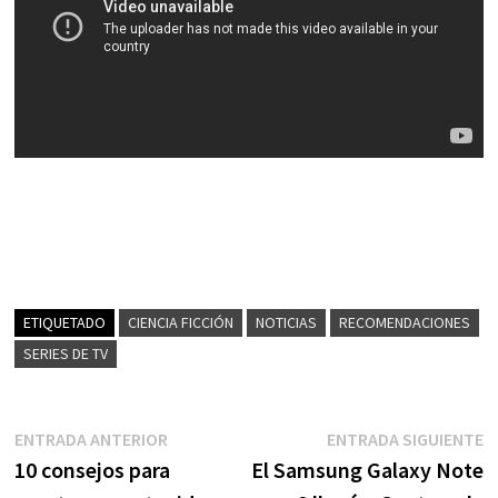
ETIQUETADO
CIENCIA FICCIÓN
NOTICIAS
RECOMENDACIONES
SERIES DE TV
Navegación
Entrada
E
ENTRADA ANTERIOR
ENTRADA SIGUIENTE
anterior:
s
10 consejos para
El Samsung Galaxy Note
de