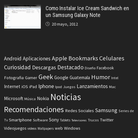
Como Instalar Ice Cream Sandwich en
un Samsung Galaxy Note
20 mayo, 2012
Celulares
Apple
Bookmarks
Android
Aplicaciones
Curiosidad
Destacado
Descargas
Facebook
Diseño
Geek
Humor
Fotografia
Google
Guatemala
Gamer
Intel
Iphone
Lanzamientos
Internet
iOS
iPad
Ipod
Juegos
Mac
Noticias
Microsoft
Nokia
Música
Recomendaciones
Samsung
Redes Sociales
Series de
Sony
Smartphone
Twitter
Software
Tv
Tablets
Trucos
Televisores
Videojuegos
web
Windows
videos
Wallpapers