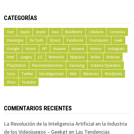
CATEGORÍAS
Acer
Apple
Apple
Asus
Blackberry
Celulares
Consolas
Descargas
De Todo
Epson
Facebook
Foursquare
Geek
Google
Honor
HP
Huawei
Huawei
Humor
Instagram
Intel
Juegos
LG
Motorola
Myspace
Nokia
Noticias
PlayStation
Recomendaciones
Samsung
Sistema Operativo
Sony
Twitter
Uncategorized
Web
Windows
Wordpress
Xbox
Youtube
COMENTARIOS RECIENTES
La Revolución de la Inteligencia Artificial en la Industria
de los Videojuegos – Geekgt
en
Las Tendencias