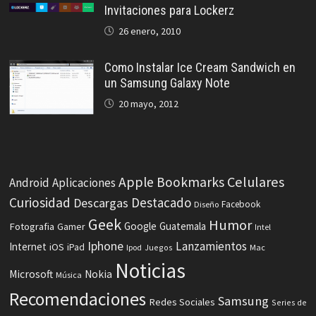
Invitaciones para Lockerz
26 enero, 2010
Como Instalar Ice Cream Sandwich en
un Samsung Galaxy Note
20 mayo, 2012
Celulares
Apple
Bookmarks
Android
Aplicaciones
Curiosidad
Destacado
Descargas
Facebook
Diseño
Geek
Humor
Fotografia
Google
Guatemala
Gamer
Intel
Iphone
Lanzamientos
Internet
iOS
iPad
Ipod
Juegos
Mac
Noticias
Microsoft
Nokia
Música
Recomendaciones
Samsung
Redes Sociales
Series de