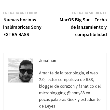
Navegación
Entrada
E
ENTRADA ANTERIOR
ENTRADA SIGUIENTE
anterior:
s
Nuevas bocinas
MacOS Big Sur – Fecha
de
inalámbricas Sony
de lanzamiento y
entradas
EXTRA BASS
compatibilidad
Jonathan
Amante de la tecnología, el web
2.0, lector compulsivo de RSS,
blogger de corazon y fanatico del
microblogging @jhony88 en
pocas palabras Geek y estudiante
de Leyes