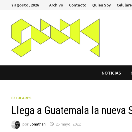
Saltar
7 agosto, 2026
Archivo
Contacto
Quien Soy
Celulare
al
contenido
NOTICIAS
CELULARES
Llega a Guatemala la nueva
por
Jonathan
25 mayo, 2022