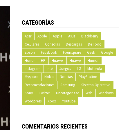
CATEGORÍAS
Acer
Apple
Apple
Asus
Blackberry
Celulares
Consolas
Descargas
De Todo
Epson
Facebook
Foursquare
Geek
Google
Honor
HP
Huawei
Huawei
Humor
Instagram
Intel
Juegos
LG
Motorola
Myspace
Nokia
Noticias
PlayStation
Recomendaciones
Samsung
Sistema Operativo
Sony
Twitter
Uncategorized
Web
Windows
Wordpress
Xbox
Youtube
COMENTARIOS RECIENTES