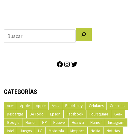
Facebook
Instagram
Twitter
CATEGORÍAS
Acer
Apple
Apple
Asus
Blackberry
Celulares
Consolas
Descargas
De Todo
Epson
Facebook
Foursquare
Geek
Google
Honor
HP
Huawei
Huawei
Humor
Instagram
Intel
Juegos
LG
Motorola
Myspace
Nokia
Noticias