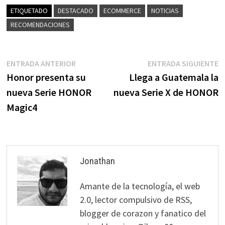
ETIQUETADO
DESTACADO
ECOMMERCE
NOTICIAS
RECOMENDACIONES
Navegación
Entrada
E
ENTRADA ANTERIOR
ENTRADA SIGUIENTE
anterior:
s
Honor presenta su
Llega a Guatemala la
de
nueva Serie HONOR
nueva Serie X de HONOR
entradas
Magic4
Jonathan
Amante de la tecnología, el web
2.0, lector compulsivo de RSS,
blogger de corazon y fanatico del