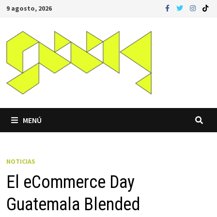
Saltar
9 agosto, 2026
al
contenido
MENÚ
NOTICIAS
El eCommerce Day
Guatemala Blended