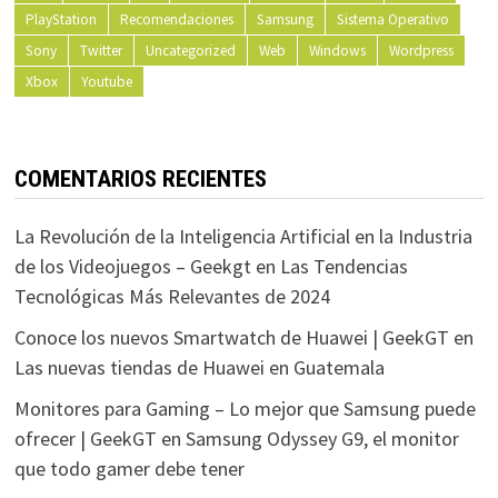
PlayStation
Recomendaciones
Samsung
Sistema Operativo
Sony
Twitter
Uncategorized
Web
Windows
Wordpress
Xbox
Youtube
COMENTARIOS RECIENTES
La Revolución de la Inteligencia Artificial en la Industria
de los Videojuegos – Geekgt
en
Las Tendencias
Tecnológicas Más Relevantes de 2024
Conoce los nuevos Smartwatch de Huawei | GeekGT
en
Las nuevas tiendas de Huawei en Guatemala
Monitores para Gaming – Lo mejor que Samsung puede
ofrecer | GeekGT
en
Samsung Odyssey G9, el monitor
que todo gamer debe tener