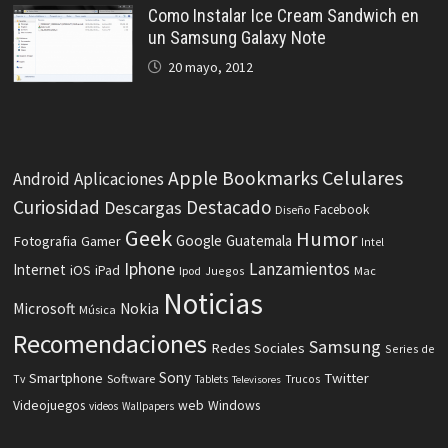
Como Instalar Ice Cream Sandwich en
un Samsung Galaxy Note
20 mayo, 2012
Celulares
Apple
Bookmarks
Android
Aplicaciones
Curiosidad
Destacado
Descargas
Facebook
Diseño
Geek
Humor
Fotografia
Google
Guatemala
Gamer
Intel
Iphone
Lanzamientos
Internet
iOS
iPad
Ipod
Juegos
Mac
Noticias
Microsoft
Nokia
Música
Recomendaciones
Samsung
Redes Sociales
Series de
Sony
Smartphone
Twitter
Software
Tv
Tablets
Trucos
Televisores
Videojuegos
web
Windows
videos
Wallpapers