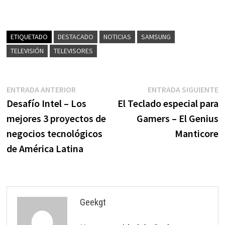
ETIQUETADO
DESTACADO
NOTICIAS
SAMSUNG
TELEVISIÓN
TELEVISORES
Navegación
Entrada
E
ENTRADA ANTERIOR
ENTRADA SIGUIENTE
anterior:
s
Desafío Intel – Los
El Teclado especial para
de
mejores 3 proyectos de
Gamers – El Genius
entradas
negocios tecnológicos
Manticore
de América Latina
Geekgt