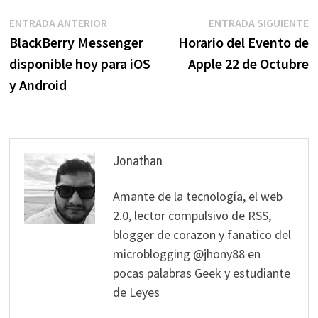
Navegación
Entrada
E
ENTRADA ANTERIOR
ENTRADA SIGUIENTE
anterior:
s
BlackBerry Messenger
Horario del Evento de
de
disponible hoy para iOS
Apple 22 de Octubre
entradas
y Android
Jonathan
Amante de la tecnología, el web
2.0, lector compulsivo de RSS,
blogger de corazon y fanatico del
microblogging @jhony88 en
pocas palabras Geek y estudiante
de Leyes