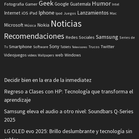
Geek
Humor
Fotografia
Google
Guatemala
Gamer
Intel
Iphone
Lanzamientos
Internet
iOS
iPad
Ipod
Juegos
Mac
Noticias
Microsoft
Nokia
Música
Recomendaciones
Samsung
Redes Sociales
Series de
Sony
Smartphone
Twitter
Software
Tv
Tablets
Trucos
Televisores
Videojuegos
web
Windows
videos
Wallpapers
Decidir bien en la era de la inmediatez
Regreso a Clases con HP: Tecnología que transforma el
aprendizaje
Samsung eleva el audio a otro nivel: Soundbars Q-Series
2025
LG OLED evo 2025: Brillo deslumbrante y tecnología sin