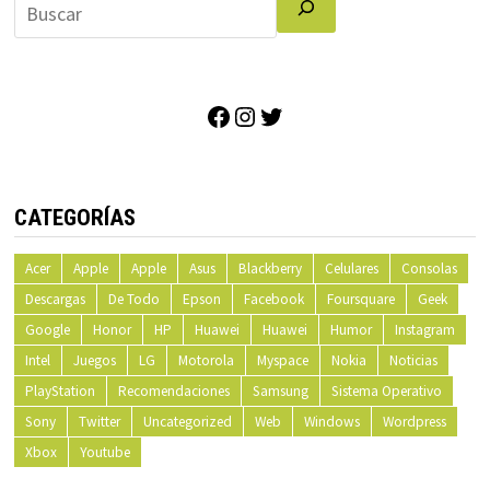
Facebook
Instagram
Twitter
CATEGORÍAS
Acer
Apple
Apple
Asus
Blackberry
Celulares
Consolas
Descargas
De Todo
Epson
Facebook
Foursquare
Geek
Google
Honor
HP
Huawei
Huawei
Humor
Instagram
Intel
Juegos
LG
Motorola
Myspace
Nokia
Noticias
PlayStation
Recomendaciones
Samsung
Sistema Operativo
Sony
Twitter
Uncategorized
Web
Windows
Wordpress
Xbox
Youtube